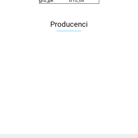
gtu_jpk
GTU_06
Producenci
2x3
3L