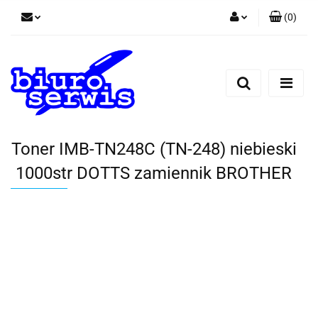
(
0
)
Zaloguj się
Zarejestruj się
Dodaj zgłoszenie
Zgody cookies
Toner IMB-TN248C (TN-248) niebieski
1000str DOTTS zamiennik BROTHER