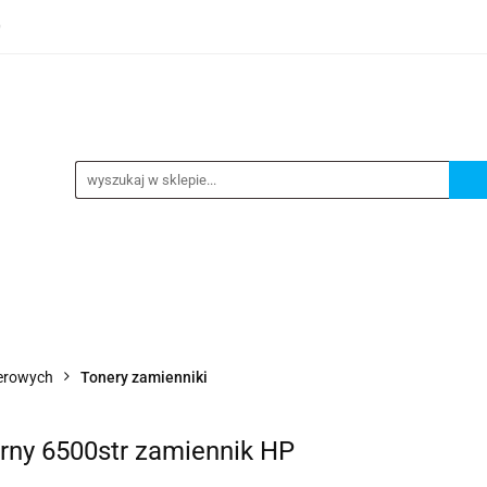
0
TEGORIE
NOWOŚCI
KONTAKT
BESTSELLERY
GORIE
NOWOŚCI
KONTAKT
BESTSELLERY
serowych
Tonery zamienniki
rny 6500str zamiennik HP