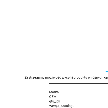
Zastrzegamy możliwość wysyłki produktu w różnych opa
Marka
OEM
gtu_jpk
Wersja_Katalogu