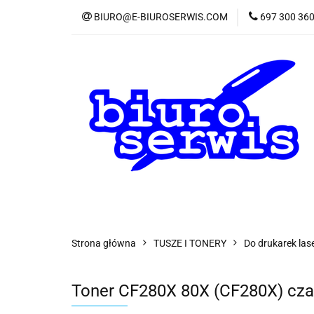
BIURO@E-BIUROSERWIS.COM
697 300 36
KA
Wszystkie kategorie
KATE
Strona główna
TUSZE I TONERY
Do drukarek la
Toner CF280X 80X (CF280X) cza