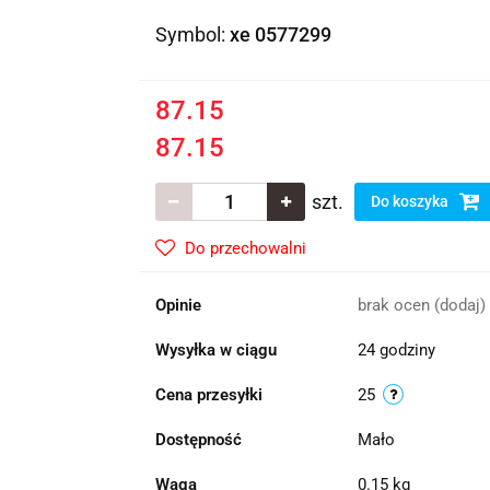
Symbol:
xe 0577299
87.15
87.15
szt.
Do koszyka
Do przechowalni
Opinie
brak ocen
(dodaj)
Wysyłka w ciągu
24 godziny
Cena przesyłki
25
Dostępność
Mało
Waga
0.15 kg