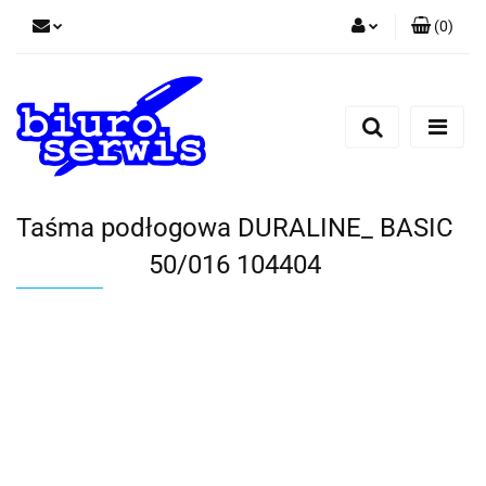
(
0
)
Zaloguj się
Zarejestruj się
Dodaj zgłoszenie
Zgody cookies
Taśma podłogowa DURALINE_ BASIC
50/016 104404