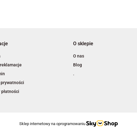
3L
acje
O sklepie
A4 Tech
a
O nas
 reklamacje
Blog
min
.
 prywatności
 płatności
Adiva
Sklep internetowy na oprogramowaniu