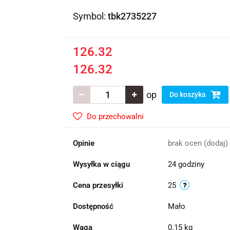
Symbol:
tbk2735227
126.32
126.32
op
Do koszyka
Do przechowalni
Opinie
brak ocen
(dodaj)
Wysyłka w ciągu
24 godziny
Cena przesyłki
25
Dostępność
Mało
Waga
0.15 kg