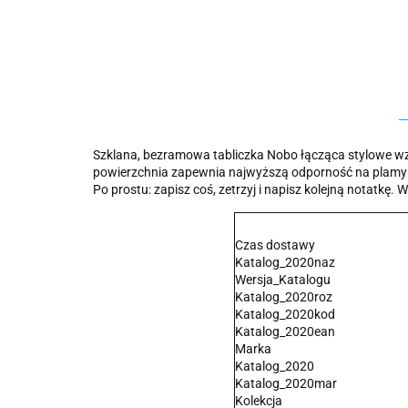
Szklana, bezramowa tabliczka Nobo łącząca stylowe wz
powierzchnia zapewnia najwyższą odporność na plamy i 
Po prostu: zapisz coś, zetrzyj i napisz kolejną notatkę.
Czas dostawy
Katalog_2020naz
Wersja_Katalogu
Katalog_2020roz
Katalog_2020kod
Katalog_2020ean
Marka
Katalog_2020
Katalog_2020mar
Kolekcja