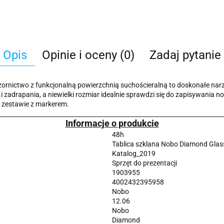
Opis
Opinie i oceny (0)
Zadaj pytanie
ornictwo z funkcjonalną powierzchnią suchościeralną to doskonałe nar
zadrapania, a niewielki rozmiar idealnie sprawdzi się do zapisywania n
 W zestawie z markerem.
Informacje o produkcie
48h
Tablica szklana Nobo Diamond Gla
Katalog_2019
Sprzęt do prezentacji
1903955
4002432395958
Nobo
12.06
Nobo
Diamond