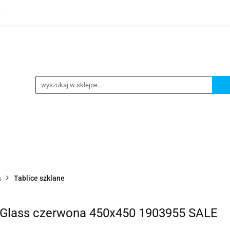
0
TEGORIE
NOWOŚCI
KONTAKT
BESTSELLERY
GORIE
NOWOŚCI
KONTAKT
BESTSELLERY
a
Tablice szklane
 Glass czerwona 450x450 1903955 SALE