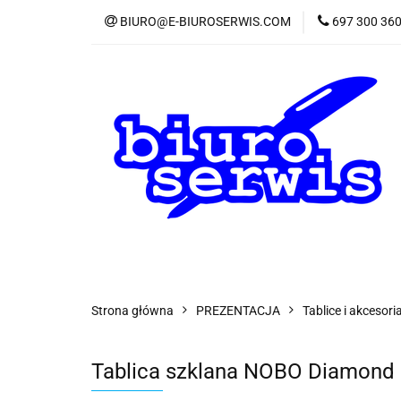
BIURO@E-BIUROSERWIS.COM
697 300 36
KA
Wszystkie kategorie
KATE
Strona główna
PREZENTACJA
Tablice i akcesori
Tablica szklana NOBO Diamond