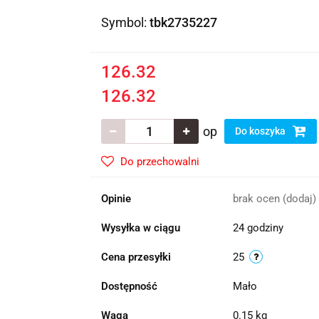
Symbol:
tbk2735227
126.32
126.32
op
Do koszyka
Do przechowalni
Opinie
brak ocen
(dodaj)
Wysyłka w ciągu
24 godziny
Cena przesyłki
25
Dostępność
Mało
Waga
0.15 kg