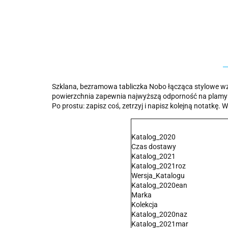
Szklana, bezramowa tabliczka Nobo łącząca stylowe wz
powierzchnia zapewnia najwyższą odporność na plamy i 
Po prostu: zapisz coś, zetrzyj i napisz kolejną notatkę.
Katalog_2020
Czas dostawy
Katalog_2021
Katalog_2021roz
Wersja_Katalogu
Katalog_2020ean
Marka
Kolekcja
Katalog_2020naz
Katalog_2021mar