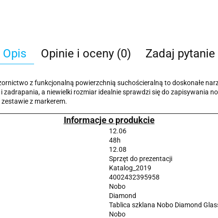
Opis
Opinie i oceny (0)
Zadaj pytanie
ornictwo z funkcjonalną powierzchnią suchościeralną to doskonałe nar
zadrapania, a niewielki rozmiar idealnie sprawdzi się do zapisywania n
 W zestawie z markerem.
Informacje o produkcie
12.06
48h
12.08
Sprzęt do prezentacji
Katalog_2019
4002432395958
Nobo
Diamond
Tablica szklana Nobo Diamond Gla
Nobo