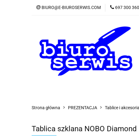
BIURO@E-BIUROSERWIS.COM
697 300 36
KA
Wszystkie kategorie
KATE
Strona główna
PREZENTACJA
Tablice i akcesori
Tablica szklana NOBO Diamond