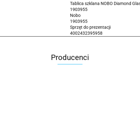
Tablica szklana NOBO Diamond Gl
1903955
Nobo
1903955
Sprzęt do prezentacji
4002432395958
Producenci
2x3