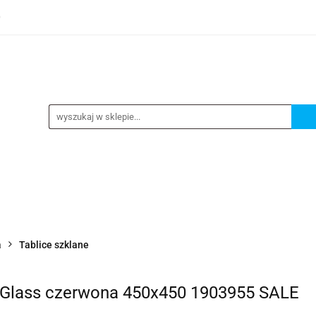
0
TEGORIE
NOWOŚCI
KONTAKT
BESTSELLERY
GORIE
NOWOŚCI
KONTAKT
BESTSELLERY
a
Tablice szklane
 Glass czerwona 450x450 1903955 SALE