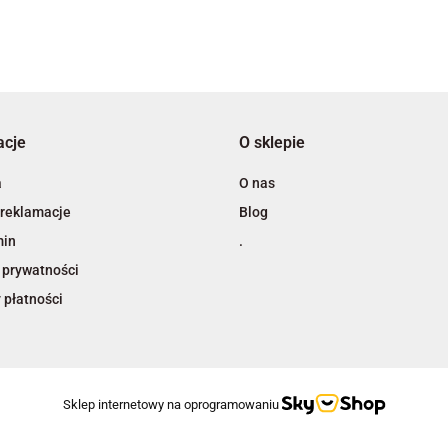
3L
acje
O sklepie
A4 Tech
a
O nas
 reklamacje
Blog
min
.
 prywatności
 płatności
Adiva
Sklep internetowy na oprogramowaniu