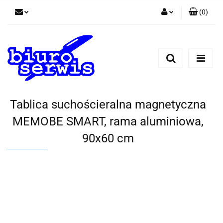
(
0
)
Zaloguj się
Zarejestruj się
Dodaj zgłoszenie
Zgody cookies
Tablica suchościeralna magnetyczna
MEMOBE SMART, rama aluminiowa,
90x60 cm