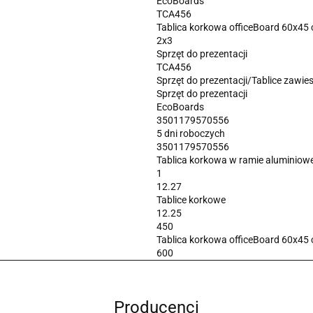
EcoBoards
TCA456
Tablica korkowa officeBoard 60x45
2x3
Sprzęt do prezentacji
TCA456
Sprzęt do prezentacji/Tablice zawie
Sprzęt do prezentacji
EcoBoards
3501179570556
5 dni roboczych
3501179570556
Tablica korkowa w ramie alumini
1
12.27
Tablice korkowe
12.25
450
Tablica korkowa officeBoard 60x45
600
Producenci