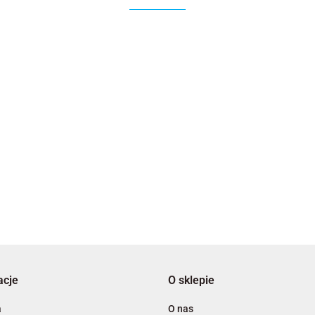
2x3
3L
acje
O sklepie
A4 Tech
a
O nas