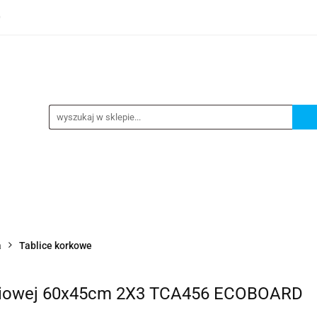
0
TEGORIE
NOWOŚCI
KONTAKT
BESTSELLERY
GORIE
NOWOŚCI
KONTAKT
BESTSELLERY
a
Tablice korkowe
iniowej 60x45cm 2X3 TCA456 ECOBOARD