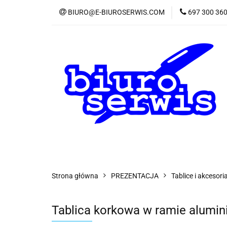
BIURO@E-BIUROSERWIS.COM
697 300 36
KA
Wszystkie kategorie
KATE
Strona główna
PREZENTACJA
Tablice i akcesori
Tablica korkowa w ramie alum