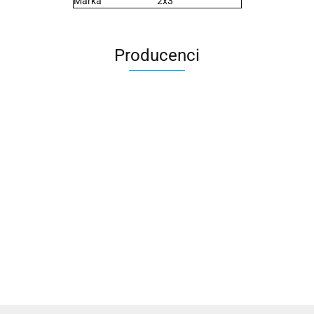
Marka
2x3
Producenci
2x3
3L