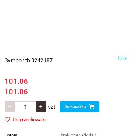
Leitz
Symbol:
tb 0242187
101.06
101.06
szt.
Do koszyka
Do przechowalni
Opinie
brak ocen
(dodaj)