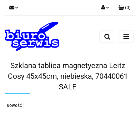
(
0
)
Zaloguj się
Zarejestruj się
Dodaj zgłoszenie
Zgody cookies
Szklana tablica magnetyczna Leitz
Cosy 45x45cm, niebieska, 70440061
SALE
NOWOŚĆ