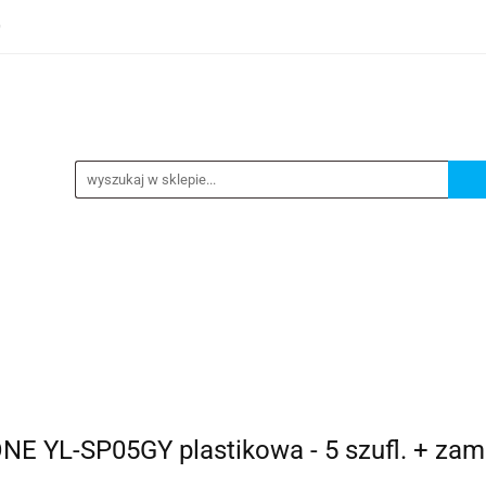
0
TEGORIE
NOWOŚCI
KONTAKT
BESTSELLERY
GORIE
NOWOŚCI
KONTAKT
BESTSELLERY
 YL-SP05GY plastikowa - 5 szufl. + zame