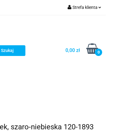
Strefa klienta
Zaloguj się
Zarejestruj się
Dodaj zgłoszenie
0,00 zł
Zgody cookies
0
k, szaro-niebieska 120-1893