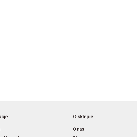
2x3
3L
acje
O sklepie
A4 Tech
a
O nas