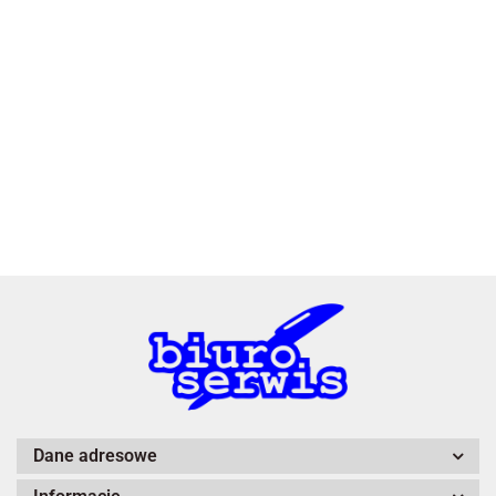
2x3
3L
A4 Tech
Dane adresowe