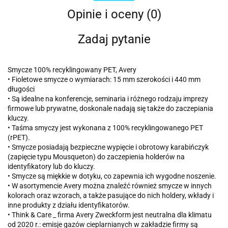
Opinie i oceny (0)
Zadaj pytanie
Smycze 100% recyklingowany PET, Avery
• Fioletowe smycze o wymiarach: 15 mm szerokości i 440 mm
długości
• Są idealne na konferencje, seminaria i różnego rodzaju imprezy
firmowe lub prywatne, doskonale nadają się także do zaczepiania
kluczy.
• Taśma smyczy jest wykonana z 100% recyklingowanego PET
(rPET).
• Smycze posiadają bezpieczne wypięcie i obrotowy karabińczyk
(zapięcie typu Mousqueton) do zaczepienia holderów na
identyfikatory lub do kluczy.
• Smycze są miękkie w dotyku, co zapewnia ich wygodne noszenie.
• W asortymencie Avery można znaleźć również smycze w innych
kolorach oraz wzorach, a także pasujące do nich holdery, wkłady i
inne produkty z działu identyfikatorów.
• Think & Care _ firma Avery Zweckform jest neutralna dla klimatu
od 2020 r.: emisje gazów cieplarnianych w zakładzie firmy są