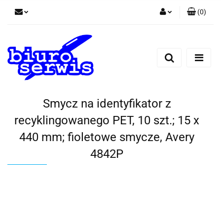
(
0
)
Zaloguj się
Zarejestruj się
Dodaj zgłoszenie
Zgody cookies
Smycz na identyfikator z
recyklingowanego PET, 10 szt.; 15 x
440 mm; fioletowe smycze, Avery
4842P