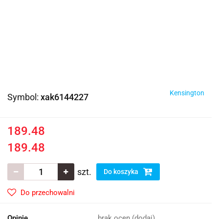
Kensington
Symbol:
xak6144227
189.48
189.48
szt.
Do koszyka
Do przechowalni
Opinie
brak ocen
(dodaj)