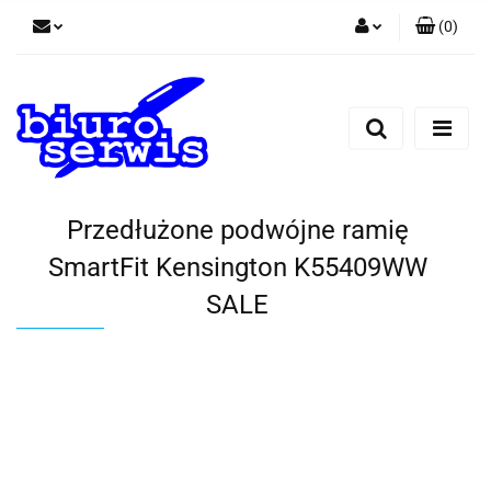
(
0
)
Zaloguj się
Zarejestruj się
Dodaj zgłoszenie
Zgody cookies
Przedłużone podwójne ramię
SmartFit Kensington K55409WW
SALE