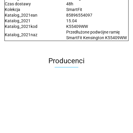
Czas dostawy
48h
Kolekcja
SmartFit
Katalog_2021ean
85896554097
Katalog_2021
15.04
Katalog_2021kod
K55409WW
Przedłużone podwójne ramię
Katalog_2021naz
SmartFit Kensington K55409WW
Producenci
2x3