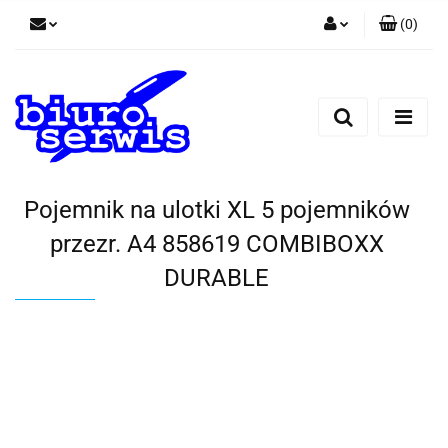
(
0
)
Zaloguj się
Zarejestruj się
Dodaj zgłoszenie
Zgody cookies
Pojemnik na ulotki XL 5 pojemników
przezr. A4 858619 COMBIBOXX
DURABLE