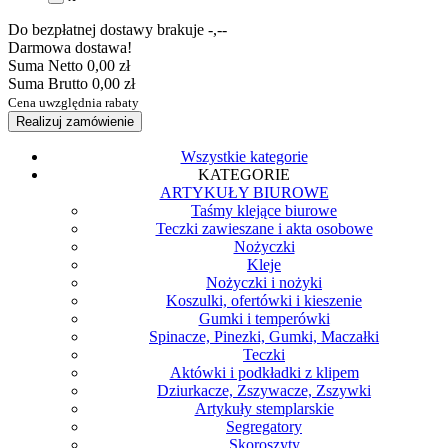
Do bezpłatnej dostawy brakuje
-,--
Darmowa dostawa!
Suma Netto
0,00 zł
Suma Brutto
0,00 zł
Cena uwzględnia rabaty
Realizuj zamówienie
Wszystkie kategorie
KATEGORIE
ARTYKUŁY BIUROWE
Taśmy klejące biurowe
Teczki zawieszane i akta osobowe
Nożyczki
Kleje
Nożyczki i nożyki
Koszulki, ofertówki i kieszenie
Gumki i temperówki
Spinacze, Pinezki, Gumki, Maczałki
Teczki
Aktówki i podkładki z klipem
Dziurkacze, Zszywacze, Zszywki
Artykuły stemplarskie
Segregatory
Skoroszyty