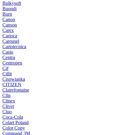
Bulkysoft
Buondi
Burn
Canon
Canson
Carex
Carioca
Carousel
Cartotecnica
Casio
Centra
Centropen
Cif
Cillit
Cisowianka
CITIZEN
Clairefontaine
Clin
Clinex
Cliver
Cluo
Coca-Cola
Colart Poland
Color Copy
Command 3M