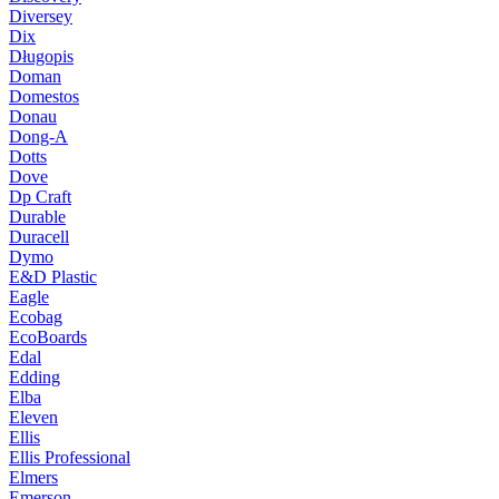
Diversey
Dix
Długopis
Doman
Domestos
Donau
Dong-A
Dotts
Dove
Dp Craft
Durable
Duracell
Dymo
E&D Plastic
Eagle
Ecobag
EcoBoards
Edal
Edding
Elba
Eleven
Ellis
Ellis Professional
Elmers
Emerson