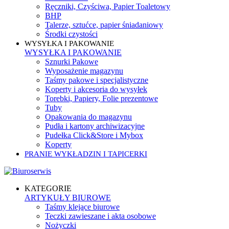
Ręczniki, Czyściwa, Papier Toaletowy
BHP
Talerze, sztućce, papier śniadaniowy
Środki czystości
WYSYŁKA I PAKOWANIE
WYSYŁKA I PAKOWANIE
Sznurki Pakowe
Wyposażenie magazynu
Taśmy pakowe i specjalistyczne
Koperty i akcesoria do wysyłek
Torebki, Papiery, Folie prezentowe
Tuby
Opakowania do magazynu
Pudła i kartony archiwizacyjne
Pudełka Click&Store i Mybox
Koperty
PRANIE WYKŁADZIN I TAPICERKI
KATEGORIE
ARTYKUŁY BIUROWE
Taśmy klejące biurowe
Teczki zawieszane i akta osobowe
Nożyczki