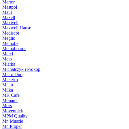
Martor
Mastpol
Maul
Maxell
Maxwell
Maxwell Hause
Medisept
Meglio
Memobe
Memoboards
Merci
Meto
Miarka
Michalczyk i Prokop
Micro Duo
Mieszko
Milan
Milka
MK Cafe
Monami
Mors
Movenpick
MPM Quality
Mr. Muscle
Mr. Proper