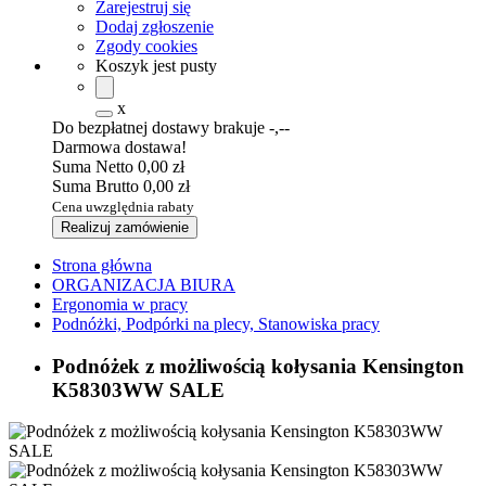
Zarejestruj się
Dodaj zgłoszenie
Zgody cookies
Koszyk jest pusty
x
Do bezpłatnej dostawy brakuje
-,--
Darmowa dostawa!
Suma Netto
0,00 zł
Suma Brutto
0,00 zł
Cena uwzględnia rabaty
Realizuj zamówienie
Strona główna
ORGANIZACJA BIURA
Ergonomia w pracy
Podnóżki, Podpórki na plecy, Stanowiska pracy
Podnóżek z możliwością kołysania Kensington
K58303WW SALE