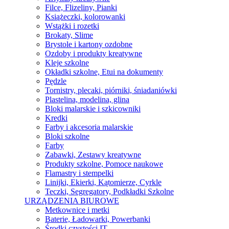
Filce, Flizeliny, Pianki
Książeczki, kolorowanki
Wstążki i rozetki
Brokaty, Slime
Brystole i kartony ozdobne
Ozdoby i produkty kreatywne
Kleje szkolne
Okładki szkolne, Etui na dokumenty
Pędzle
Tornistry, plecaki, piórniki, śniadaniówki
Plastelina, modelina, glina
Bloki malarskie i szkicowniki
Kredki
Farby i akcesoria malarskie
Bloki szkolne
Farby
Zabawki, Zestawy kreatywne
Produkty szkolne, Pomoce naukowe
Flamastry i stempelki
Linijki, Ekierki, Kątomierze, Cyrkle
Teczki, Segregatory, Podkładki Szkolne
URZĄDZENIA BIUROWE
Metkownice i metki
Baterie, Ładowarki, Powerbanki
Środki czystości IT