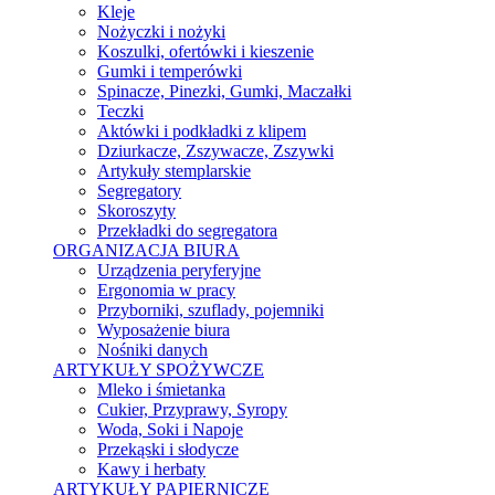
Kleje
Nożyczki i nożyki
Koszulki, ofertówki i kieszenie
Gumki i temperówki
Spinacze, Pinezki, Gumki, Maczałki
Teczki
Aktówki i podkładki z klipem
Dziurkacze, Zszywacze, Zszywki
Artykuły stemplarskie
Segregatory
Skoroszyty
Przekładki do segregatora
ORGANIZACJA BIURA
Urządzenia peryferyjne
Ergonomia w pracy
Przyborniki, szuflady, pojemniki
Wyposażenie biura
Nośniki danych
ARTYKUŁY SPOŻYWCZE
Mleko i śmietanka
Cukier, Przyprawy, Syropy
Woda, Soki i Napoje
Przekąski i słodycze
Kawy i herbaty
ARTYKUŁY PAPIERNICZE