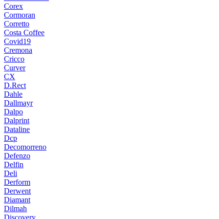
Corex
Cormoran
Corretto
Costa Coffee
Covid19
Cremona
Cricco
Curver
CX
D.Rect
Dahle
Dallmayr
Dalpo
Dalprint
Dataline
Dcp
Decomorreno
Defenzo
Delfin
Deli
Derform
Derwent
Diamant
Dilmah
Discovery