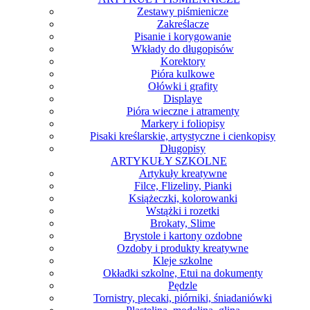
Zestawy piśmienicze
Zakreślacze
Pisanie i korygowanie
Wkłady do długopisów
Korektory
Pióra kulkowe
Ołówki i grafity
Displaye
Pióra wieczne i atramenty
Markery i foliopisy
Pisaki kreślarskie, artystyczne i cienkopisy
Długopisy
ARTYKUŁY SZKOLNE
Artykuły kreatywne
Filce, Flizeliny, Pianki
Książeczki, kolorowanki
Wstążki i rozetki
Brokaty, Slime
Brystole i kartony ozdobne
Ozdoby i produkty kreatywne
Kleje szkolne
Okładki szkolne, Etui na dokumenty
Pędzle
Tornistry, plecaki, piórniki, śniadaniówki