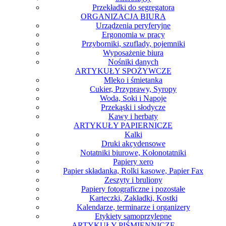
Przekładki do segregatora
ORGANIZACJA BIURA
Urządzenia peryferyjne
Ergonomia w pracy
Przyborniki, szuflady, pojemniki
Wyposażenie biura
Nośniki danych
ARTYKUŁY SPOŻYWCZE
Mleko i śmietanka
Cukier, Przyprawy, Syropy
Woda, Soki i Napoje
Przekąski i słodycze
Kawy i herbaty
ARTYKUŁY PAPIERNICZE
Kalki
Druki akcydensowe
Notatniki biurowe, Kołonotatniki
Papiery xero
Papier składanka, Rolki kasowe, Papier Fax
Zeszyty i bruliony
Papiery fotograficzne i pozostałe
Karteczki, Zakładki, Kostki
Kalendarze, terminarze i organizery
Etykiety samoprzylepne
ARTYKUŁY PIŚMIENNICZE