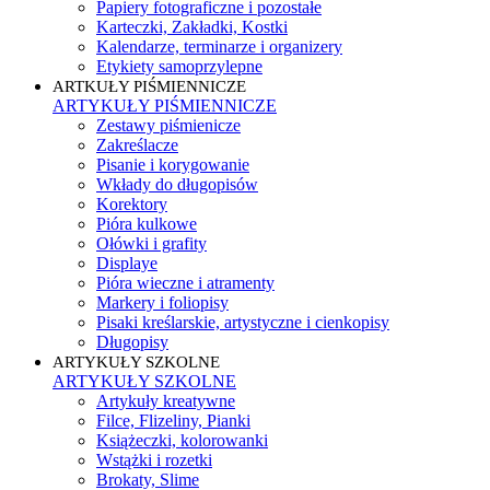
Papiery fotograficzne i pozostałe
Karteczki, Zakładki, Kostki
Kalendarze, terminarze i organizery
Etykiety samoprzylepne
ARTKUŁY PIŚMIENNICZE
ARTYKUŁY PIŚMIENNICZE
Zestawy piśmienicze
Zakreślacze
Pisanie i korygowanie
Wkłady do długopisów
Korektory
Pióra kulkowe
Ołówki i grafity
Displaye
Pióra wieczne i atramenty
Markery i foliopisy
Pisaki kreślarskie, artystyczne i cienkopisy
Długopisy
ARTYKUŁY SZKOLNE
ARTYKUŁY SZKOLNE
Artykuły kreatywne
Filce, Flizeliny, Pianki
Książeczki, kolorowanki
Wstążki i rozetki
Brokaty, Slime