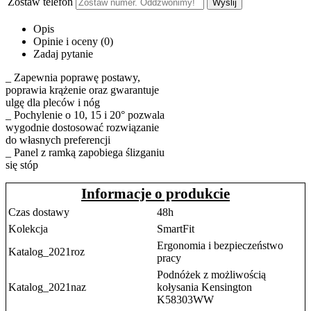
Zostaw telefon
Wyślij
Opis
Opinie i oceny (0)
Zadaj pytanie
_ Zapewnia poprawę postawy,
poprawia krążenie oraz gwarantuje
ulgę dla pleców i nóg
_ Pochylenie o 10, 15 i 20° pozwala
wygodnie dostosować rozwiązanie
do własnych preferencji
_ Panel z ramką zapobiega ślizganiu
się stóp
Informacje o produkcie
Czas dostawy
48h
Kolekcja
SmartFit
Ergonomia i bezpieczeństwo
Katalog_2021roz
pracy
Podnóżek z możliwością
Katalog_2021naz
kołysania Kensington
K58303WW