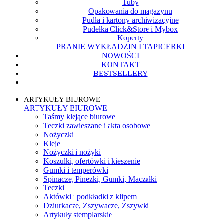
Tuby
Opakowania do magazynu
Pudła i kartony archiwizacyjne
Pudełka Click&Store i Mybox
Koperty
PRANIE WYKŁADZIN I TAPICERKI
NOWOŚCI
KONTAKT
BESTSELLERY
ARTYKUŁY BIUROWE
ARTYKUŁY BIUROWE
Taśmy klejące biurowe
Teczki zawieszane i akta osobowe
Nożyczki
Kleje
Nożyczki i nożyki
Koszulki, ofertówki i kieszenie
Gumki i temperówki
Spinacze, Pinezki, Gumki, Maczałki
Teczki
Aktówki i podkładki z klipem
Dziurkacze, Zszywacze, Zszywki
Artykuły stemplarskie