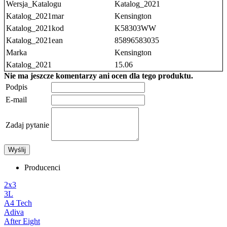
Wersja_Katalogu
Katalog_2021
Katalog_2021mar
Kensington
Katalog_2021kod
K58303WW
Katalog_2021ean
85896583035
Marka
Kensington
Katalog_2021
15.06
Nie ma jeszcze komentarzy ani ocen dla tego produktu.
Podpis
E-mail
Zadaj pytanie
Wyślij
Producenci
2x3
3L
A4 Tech
Adiva
After Eight