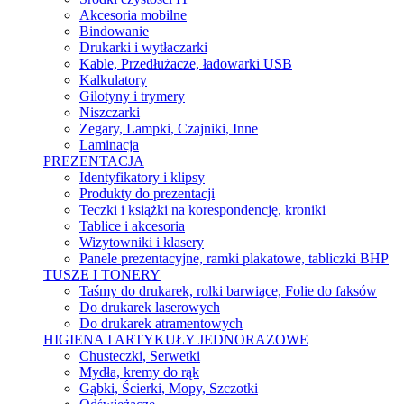
Akcesoria mobilne
Bindowanie
Drukarki i wytłaczarki
Kable, Przedłużacze, ładowarki USB
Kalkulatory
Gilotyny i trymery
Niszczarki
Zegary, Lampki, Czajniki, Inne
Laminacja
PREZENTACJA
Identyfikatory i klipsy
Produkty do prezentacji
Teczki i książki na korespondencję, kroniki
Tablice i akcesoria
Wizytowniki i klasery
Panele prezentacyjne, ramki plakatowe, tabliczki BHP
TUSZE I TONERY
Taśmy do drukarek, rolki barwiące, Folie do faksów
Do drukarek laserowych
Do drukarek atramentowych
HIGIENA I ARTYKUŁY JEDNORAZOWE
Chusteczki, Serwetki
Mydła, kremy do rąk
Gąbki, Ścierki, Mopy, Szczotki