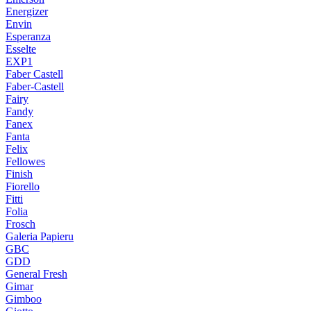
Energizer
Envin
Esperanza
Esselte
EXP1
Faber Castell
Faber-Castell
Fairy
Fandy
Fanex
Fanta
Felix
Fellowes
Finish
Fiorello
Fitti
Folia
Frosch
Galeria Papieru
GBC
GDD
General Fresh
Gimar
Gimboo