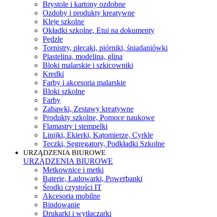
Brystole i kartony ozdobne
Ozdoby i produkty kreatywne
Kleje szkolne
Okładki szkolne, Etui na dokumenty
Pędzle
Tornistry, plecaki, piórniki, śniadaniówki
Plastelina, modelina, glina
Bloki malarskie i szkicowniki
Kredki
Farby i akcesoria malarskie
Bloki szkolne
Farby
Zabawki, Zestawy kreatywne
Produkty szkolne, Pomoce naukowe
Flamastry i stempelki
Linijki, Ekierki, Kątomierze, Cyrkle
Teczki, Segregatory, Podkładki Szkolne
URZĄDZENIA BIUROWE
URZĄDZENIA BIUROWE
Metkownice i metki
Baterie, Ładowarki, Powerbanki
Środki czystości IT
Akcesoria mobilne
Bindowanie
Drukarki i wytłaczarki