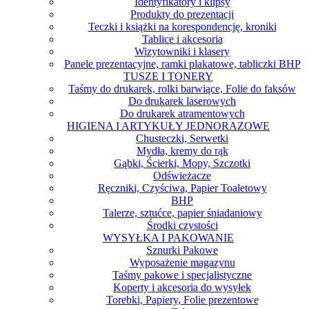
Identyfikatory i klipsy
Produkty do prezentacji
Teczki i książki na korespondencję, kroniki
Tablice i akcesoria
Wizytowniki i klasery
Panele prezentacyjne, ramki plakatowe, tabliczki BHP
TUSZE I TONERY
Taśmy do drukarek, rolki barwiące, Folie do faksów
Do drukarek laserowych
Do drukarek atramentowych
HIGIENA I ARTYKUŁY JEDNORAZOWE
Chusteczki, Serwetki
Mydła, kremy do rąk
Gąbki, Ścierki, Mopy, Szczotki
Odświeżacze
Ręczniki, Czyściwa, Papier Toaletowy
BHP
Talerze, sztućce, papier śniadaniowy
Środki czystości
WYSYŁKA I PAKOWANIE
Sznurki Pakowe
Wyposażenie magazynu
Taśmy pakowe i specjalistyczne
Koperty i akcesoria do wysyłek
Torebki, Papiery, Folie prezentowe