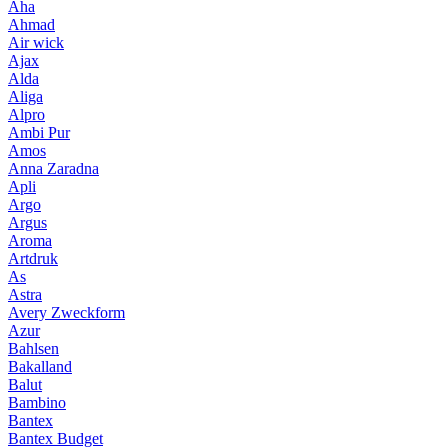
Aha
Ahmad
Air wick
Ajax
Alda
Aliga
Alpro
Ambi Pur
Amos
Anna Zaradna
Apli
Argo
Argus
Aroma
Artdruk
As
Astra
Avery Zweckform
Azur
Bahlsen
Bakalland
Balut
Bambino
Bantex
Bantex Budget