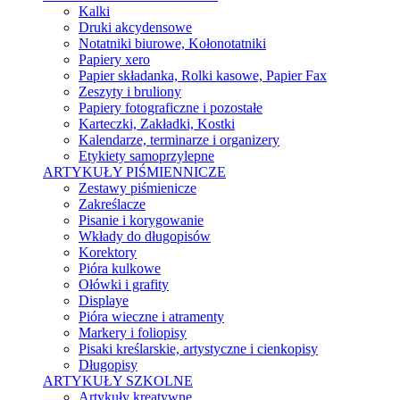
Kalki
Druki akcydensowe
Notatniki biurowe, Kołonotatniki
Papiery xero
Papier składanka, Rolki kasowe, Papier Fax
Zeszyty i bruliony
Papiery fotograficzne i pozostałe
Karteczki, Zakładki, Kostki
Kalendarze, terminarze i organizery
Etykiety samoprzylepne
ARTYKUŁY PIŚMIENNICZE
Zestawy piśmienicze
Zakreślacze
Pisanie i korygowanie
Wkłady do długopisów
Korektory
Pióra kulkowe
Ołówki i grafity
Displaye
Pióra wieczne i atramenty
Markery i foliopisy
Pisaki kreślarskie, artystyczne i cienkopisy
Długopisy
ARTYKUŁY SZKOLNE
Artykuły kreatywne