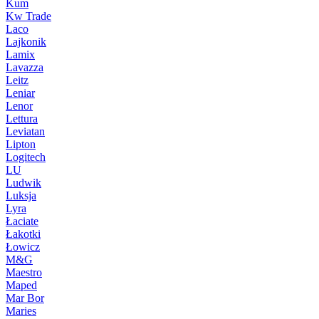
Kum
Kw Trade
Laco
Lajkonik
Lamix
Lavazza
Leitz
Leniar
Lenor
Lettura
Leviatan
Lipton
Logitech
LU
Ludwik
Luksja
Lyra
Łaciate
Łakotki
Łowicz
M&G
Maestro
Maped
Mar Bor
Maries