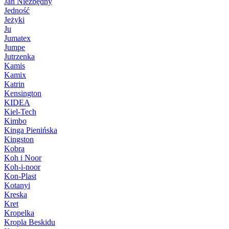
Jan Niezbędny
Jedność
Jeżyki
Ju
Jumatex
Jumpe
Jutrzenka
Kamis
Kamix
Katrin
Kensington
KIDEA
Kiel-Tech
Kimbo
Kinga Pienińska
Kingston
Kobra
Koh i Noor
Koh-i-noor
Kon-Plast
Kotanyi
Kreska
Kret
Kropelka
Kropla Beskidu