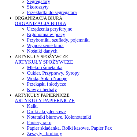
Segregatory
Skoroszyty
Przekładki do segregatora
ORGANIZACJA BIURA
ORGANIZACJA BIURA
Urządzenia peryferyjne
Ergonomia w pracy
Przyborniki, szuflady, pojemniki
Wyposażenie biura
Nośniki danych
ARTYKUŁY SPOŻYWCZE
ARTYKUŁY SPOŻYWCZE
Mleko i śmietanka
Cukier, Przyprawy, Syropy
Woda, Soki i Napoje
Przekąski i słodycze
Kawy i herbaty
ARTYKUŁY PAPIERNICZE
ARTYKUŁY PAPIERNICZE
Kalki
Druki akcydensowe
Notatniki biurowe, Kołonotatniki
Papiery xero
Papier składanka, Rolki kasowe, Papier Fax
Zeszyty i bruliony