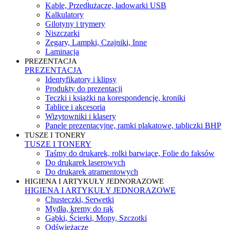
Kable, Przedłużacze, ładowarki USB
Kalkulatory
Gilotyny i trymery
Niszczarki
Zegary, Lampki, Czajniki, Inne
Laminacja
PREZENTACJA
PREZENTACJA
Identyfikatory i klipsy
Produkty do prezentacji
Teczki i książki na korespondencję, kroniki
Tablice i akcesoria
Wizytowniki i klasery
Panele prezentacyjne, ramki plakatowe, tabliczki BHP
TUSZE I TONERY
TUSZE I TONERY
Taśmy do drukarek, rolki barwiące, Folie do faksów
Do drukarek laserowych
Do drukarek atramentowych
HIGIENA I ARTYKUŁY JEDNORAZOWE
HIGIENA I ARTYKUŁY JEDNORAZOWE
Chusteczki, Serwetki
Mydła, kremy do rąk
Gąbki, Ścierki, Mopy, Szczotki
Odświeżacze