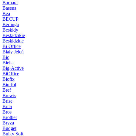
Barbara
Baseus
Bea
BECUP
Berlingo
Beskidy
Beskidzikie
Beskidzkie
Bi-Office
Biały Jeleń
Bic
Biella
Big-Active
BiOffice
Biofix
Biurfol
Bref
Brewis
Brise
Brita
Bros
Brother
Bryza
Budget
Bulky Soft