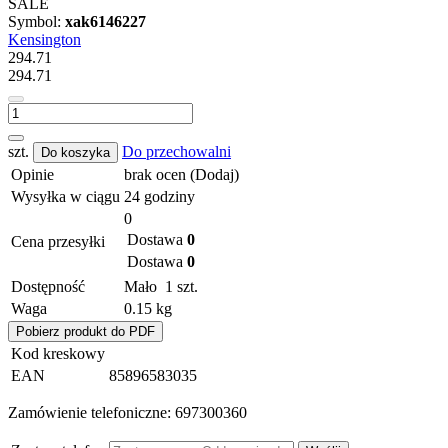
Symbol:
xak6146227
Kensington
294.71
294.71
szt.
Do przechowalni
Do koszyka
Opinie
brak ocen
(Dodaj)
Wysyłka w ciągu
24 godziny
0
Dostawa
0
Cena przesyłki
Dostawa
0
Dostępność
Mało
1
szt.
Waga
0.15 kg
Pobierz produkt do PDF
Kod kreskowy
EAN
85896583035
Zamówienie telefoniczne: 697300360