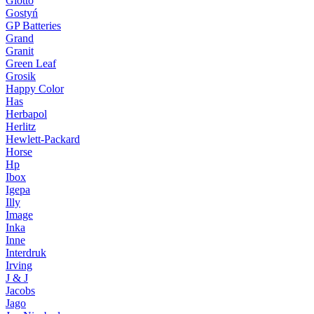
Giotto
Gostyń
GP Batteries
Grand
Granit
Green Leaf
Grosik
Happy Color
Has
Herbapol
Herlitz
Hewlett-Packard
Horse
Hp
Ibox
Igepa
Illy
Image
Inka
Inne
Interdruk
Irving
J & J
Jacobs
Jago