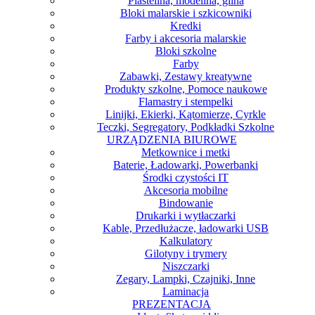
Plastelina, modelina, glina
Bloki malarskie i szkicowniki
Kredki
Farby i akcesoria malarskie
Bloki szkolne
Farby
Zabawki, Zestawy kreatywne
Produkty szkolne, Pomoce naukowe
Flamastry i stempelki
Linijki, Ekierki, Kątomierze, Cyrkle
Teczki, Segregatory, Podkładki Szkolne
URZĄDZENIA BIUROWE
Metkownice i metki
Baterie, Ładowarki, Powerbanki
Środki czystości IT
Akcesoria mobilne
Bindowanie
Drukarki i wytłaczarki
Kable, Przedłużacze, ładowarki USB
Kalkulatory
Gilotyny i trymery
Niszczarki
Zegary, Lampki, Czajniki, Inne
Laminacja
PREZENTACJA