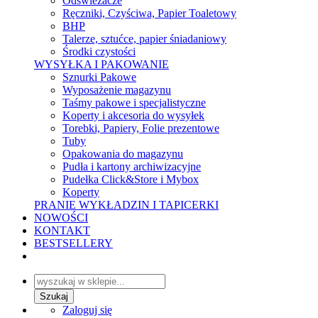
Odświeżacze
Ręczniki, Czyściwa, Papier Toaletowy
BHP
Talerze, sztućce, papier śniadaniowy
Środki czystości
WYSYŁKA I PAKOWANIE
Sznurki Pakowe
Wyposażenie magazynu
Taśmy pakowe i specjalistyczne
Koperty i akcesoria do wysyłek
Torebki, Papiery, Folie prezentowe
Tuby
Opakowania do magazynu
Pudła i kartony archiwizacyjne
Pudełka Click&Store i Mybox
Koperty
PRANIE WYKŁADZIN I TAPICERKI
NOWOŚCI
KONTAKT
BESTSELLERY
Zaloguj się