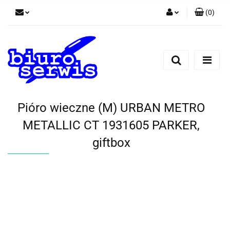
(
0
)
Zaloguj się
Zarejestruj się
Dodaj zgłoszenie
Zgody cookies
Pióro wieczne (M) URBAN METRO
METALLIC CT 1931605 PARKER,
giftbox