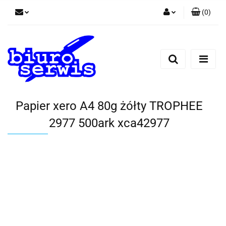
(
0
)
Zaloguj się
Zarejestruj się
Dodaj zgłoszenie
Zgody cookies
Papier xero A4 80g żółty TROPHEE
2977 500ark xca42977