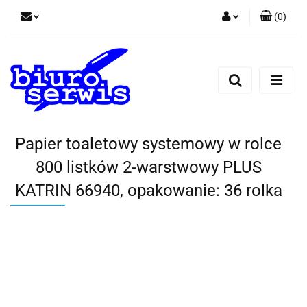
(
0
)
Zaloguj się
Zarejestruj się
Dodaj zgłoszenie
Zgody cookies
Papier toaletowy systemowy w rolce
800 listków 2-warstwowy PLUS
KATRIN 66940, opakowanie: 36 rolka