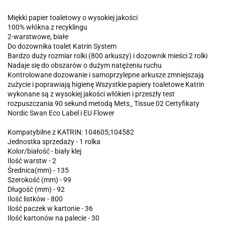
Miękki papier toaletowy o wysokiej jakości
100% włókna z recyklingu
2-warstwowe, białe
Do dozownika toalet Katrin System
Bardzo duży rozmiar rolki (800 arkuszy) i dozownik mieści 2 rolki
Nadaje się do obszarów o dużym natężeniu ruchu
Kontrolowane dozowanie i samoprzylepne arkusze zmniejszają
zużycie i poprawiają higienę Wszystkie papiery toaletowe Katrin
wykonane są z wysokiej jakości włókien i przeszły test
rozpuszczania 90 sekund metodą Mets_ Tissue 02 Certyfikaty
Nordic Swan Eco Label i EU Flower
Kompatybilne z KATRIN: 104605;104582
Jednostka sprzedaży - 1 rolka
Kolor/białość - biały klej
Ilość warstw - 2
Średnica(mm) - 135
Szerokość (mm) - 99
Długość (mm) - 92
Ilość listków - 800
Ilość paczek w kartonie - 36
Ilość kartonów na palecie - 30