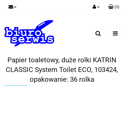
(
0
)
Zaloguj się
Zarejestruj się
Dodaj zgłoszenie
Zgody cookies
Papier toaletowy, duże rolki KATRIN
CLASSIC System Toilet ECO, 103424,
opakowanie: 36 rolka