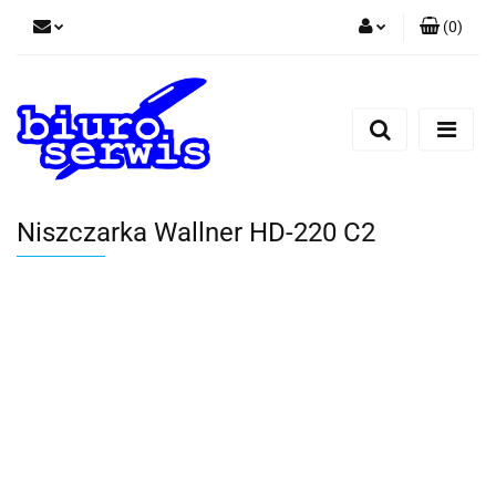
(
0
)
Zaloguj się
Zarejestruj się
Dodaj zgłoszenie
Zgody cookies
Niszczarka Wallner HD-220 C2