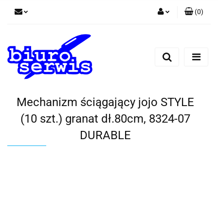
(
0
)
Zaloguj się
Zarejestruj się
Dodaj zgłoszenie
Zgody cookies
Mechanizm ściągający jojo STYLE
(10 szt.) granat dł.80cm, 8324-07
DURABLE