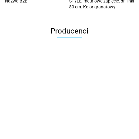
Nazwa B2B
STYLE, metalowe zapięcie, dł. linki
80 cm. Kolor granatowy
Producenci
2x3
3L