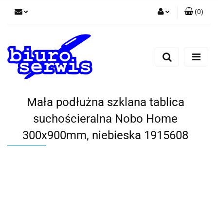
(
0
)
Zaloguj się
Zarejestruj się
Dodaj zgłoszenie
Zgody cookies
Mała podłużna szklana tablica
suchościeralna Nobo Home
300x900mm, niebieska 1915608