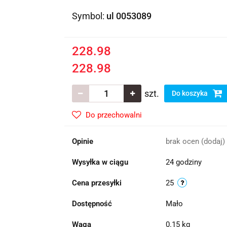
Symbol:
ul 0053089
228.98
228.98
szt.
Do koszyka
Do przechowalni
Opinie
brak ocen
(dodaj)
Wysyłka w ciągu
24 godziny
Cena przesyłki
25
Dostępność
Mało
Waga
0.15 kg