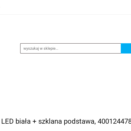
0
TEGORIE
NOWOŚCI
KONTAKT
BESTSELLERY
GORIE
NOWOŚCI
KONTAKT
BESTSELLERY
ED biała + szklana podstawa, 40012447