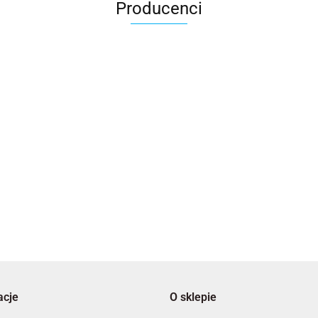
Producenci
2x3
3L
acje
O sklepie