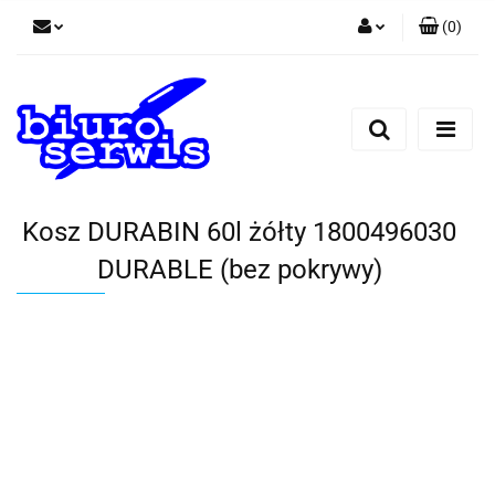
(
0
)
Zaloguj się
Zarejestruj się
Dodaj zgłoszenie
Zgody cookies
Kosz DURABIN 60l żółty 1800496030
DURABLE (bez pokrywy)