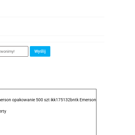
Wyślij
rson opakowanie 500 szt ikk175132bntk Emerson
erty