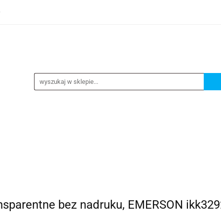
0
TEGORIE
NOWOŚCI
KONTAKT
BESTSELLERY
GORIE
NOWOŚCI
KONTAKT
BESTSELLERY
ransparentne bez nadruku, EMERSON ikk32