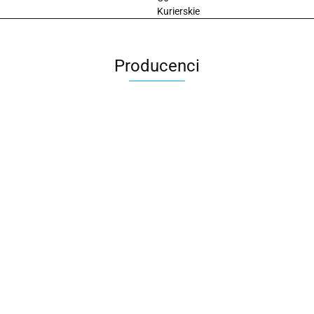
Kurierskie
Producenci
2x3
3L