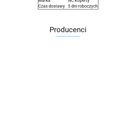
Marka
NC Koperty
Czas dostawy
5 dni roboczych
Producenci
2x3
3L