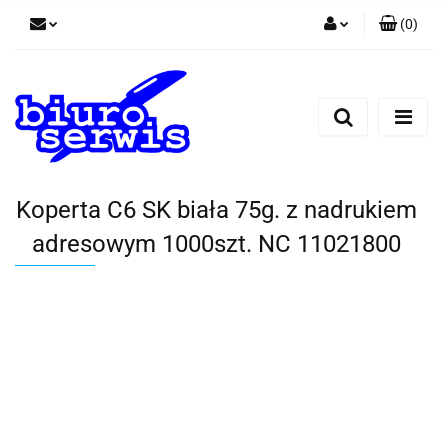
(
0
)
Zaloguj się
Zarejestruj się
Dodaj zgłoszenie
Zgody cookies
Koperta C6 SK biała 75g. z nadrukiem
adresowym 1000szt. NC 11021800