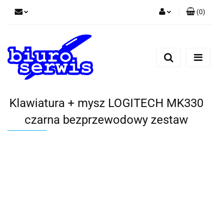
(
0
)
Zaloguj się
Zarejestruj się
Dodaj zgłoszenie
Zgody cookies
Klawiatura + mysz LOGITECH MK330
czarna bezprzewodowy zestaw