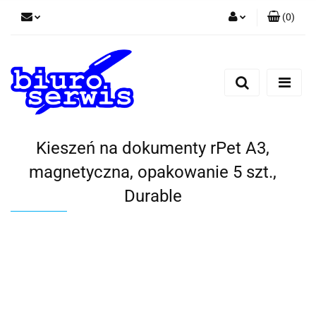
(
0
)
Zaloguj się
Zarejestruj się
Dodaj zgłoszenie
Zgody cookies
Kieszeń na dokumenty rPet A3,
magnetyczna, opakowanie 5 szt.,
Durable