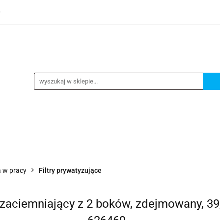
0
TEGORIE
NOWOŚCI
KONTAKT
BESTSELLERY
GORIE
NOWOŚCI
KONTAKT
BESTSELLERY
 w pracy
Filtry prywatyzujące
, zaciemniający z 2 boków, zdejmowany, 39,