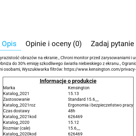
Opis
Opinie i oceny (0)
Zadaj pytanie
yrazistość obrazów na ekranie., Chroni monitor przed zarysowaniami i u
bniża do 30% emisję szkodliwego światła niebieskiego z ekranu., Ogranic
mi osobami, Wyszukiwarka filtrów: https://www.kensington.com/privacy-
Informacje o produkcie
Marka
Kensington
Katalog_2021
15.13
Zastosowanie
Standard 15.6__
Katalog_2021roz
Ergonomia i bezpieczeństwo pracy
Czas dostawy
48h
Katalog_2021kod
626469
Katalog_2020
15.12
Rozmiar (cale)
15.6__
Katalog_2020kod
626469