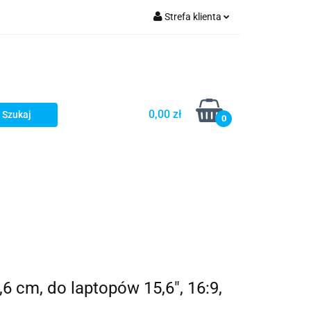
Strefa klienta
Zaloguj się
Zarejestruj się
Dodaj zgłoszenie
0,00 zł
Zgody cookies
0
6 cm, do laptopów 15,6", 16:9,