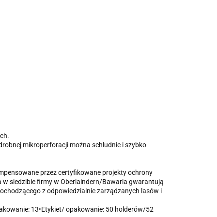
ach.
drobnej mikroperforacji można schludnie i szybko
 kompensowane przez certyfikowane projekty ochrony
cja w siedzibie firmy w Oberlaindern/Bawaria gwarantują
 pochodzącego z odpowiedzialnie zarządzanych lasów i
akowanie: 13•Etykiet/ opakowanie: 50 holderów/52