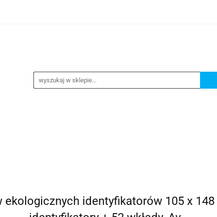
0
TEGORIE
NOWOŚCI
KONTAKT
BESTSELLERY
GORIE
NOWOŚCI
KONTAKT
BESTSELLERY
 ekologicznych identyfikatorów 105 x 148 