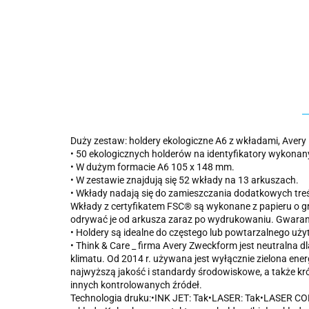
Duży zestaw: holdery ekologiczne A6 z wkładami, Avery
• 50 ekologicznych holderów na identyfikatory wykonan
• W dużym formacie A6 105 x 148 mm.
• W zestawie znajdują się 52 wkłady na 13 arkuszach.
• Wkłady nadają się do zamieszczania dodatkowych treści
Wkłady z certyfikatem FSC® są wykonane z papieru o gr
odrywać je od arkusza zaraz po wydrukowaniu. Gwaran
• Holdery są idealne do częstego lub powtarzalnego uż
• Think & Care _ firma Avery Zweckform jest neutralna 
klimatu. Od 2014 r. używana jest wyłącznie zielona ener
najwyższą jakość i standardy środowiskowe, a także kr
innych kontrolowanych źródeł.
Technologia druku:•INK JET: Tak•LASER: Tak•LASER COL