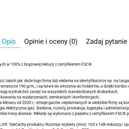
Opis
Opinie i oceny (0)
Zadaj pytanie
ych w 100% z brązowej tektury z certyfikatem FSC®.
, takich jak: duże logo firmy lub reklama na identyfikatorze np. na targ
amaturze 190 g/m_ i są łatwe do włożenia do holderów, a dzięki bardzo 
tują wydruk bez zacięć na wszystkich standardowych drukarkach.
ytkowania na wydarzeniach, seminariach i konferencjach.
dla klimatu od 2020 r.: emisje gazów cieplarnianych w siedzibie firmy są
gia elektryczna/gaz. Badania, rozwój, produkcja, logistyka i administra
ótkie trasy dostaw. Wkłady są wykonane z papieru z certyfikatem FSC®
OR: TakCechy produktu:•Rozmiar etykiety (mm): 105 x 148•Arkuszy/ op