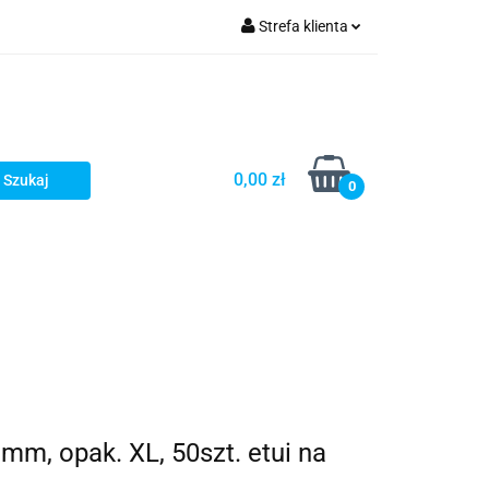
Strefa klienta
Zaloguj się
Zarejestruj się
Dodaj zgłoszenie
0,00 zł
Zgody cookies
0
mm, opak. XL, 50szt. etui na