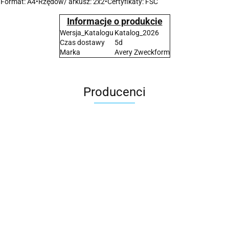
•Format: A4•Rzędów/ arkusz: 2x2•Certyfikaty: FSC
Informacje o produkcie
Wersja_Katalogu
Katalog_2026
Czas dostawy
5d
Marka
Avery Zweckform
Producenci
2x3