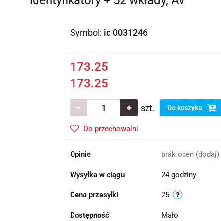
identyfikatory + 52 wkłady, Av
Symbol:
id 0031246
173.25
173.25
szt.
Do koszyka
Do przechowalni
Opinie
brak ocen
(dodaj)
Wysyłka w ciągu
24 godziny
Cena przesyłki
25
Dostępność
Mało