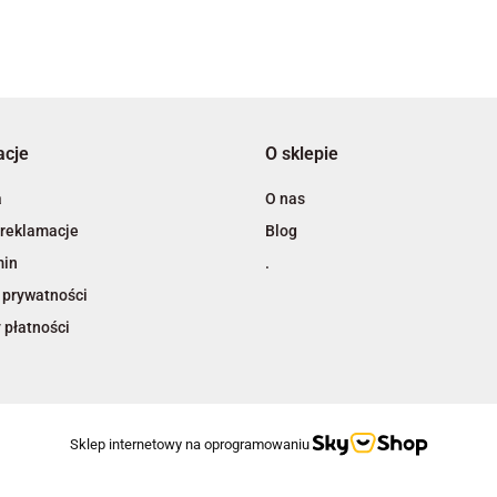
3L
acje
O sklepie
A4 Tech
a
O nas
 reklamacje
Blog
min
.
 prywatności
 płatności
Adiva
Sklep internetowy na oprogramowaniu