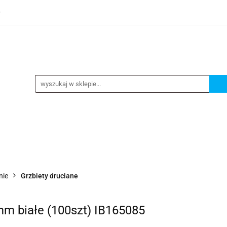
0
TEGORIE
NOWOŚCI
KONTAKT
BESTSELLERY
GORIE
NOWOŚCI
KONTAKT
BESTSELLERY
nie
Grzbiety druciane
m białe (100szt) IB165085