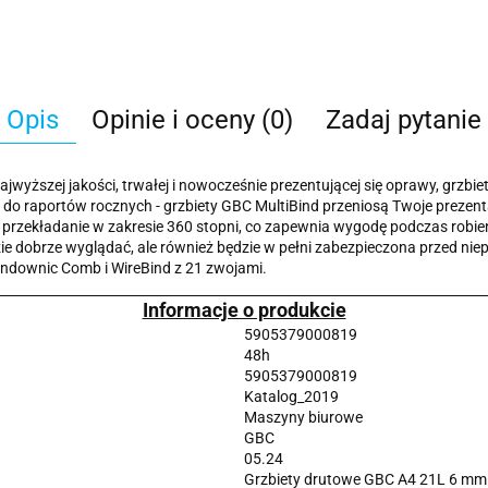
Opis
Opinie i oceny (0)
Zadaj pytanie
jwyższej jakości, trwałej i nowocześnie prezentującej się oprawy, grzbi
w do raportów rocznych - grzbiety GBC MultiBind przeniosą Twoje preze
h przekładanie w zakresie 360 stopni, co zapewnia wygodę podczas robie
dzie dobrze wyglądać, ale również będzie w pełni zabezpieczona przed n
indownic Comb i WireBind z 21 zwojami.
Informacje o produkcie
5905379000819
48h
5905379000819
Katalog_2019
Maszyny biurowe
GBC
05.24
Grzbiety drutowe GBC A4 21L 6 mm 