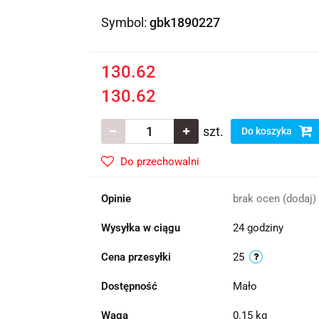
Symbol:
gbk1890227
130.62
130.62
szt.
Do koszyka
Do przechowalni
Opinie
brak ocen
(dodaj)
Wysyłka w ciągu
24 godziny
Cena przesyłki
25
Dostępność
Mało
Waga
0.15 kg