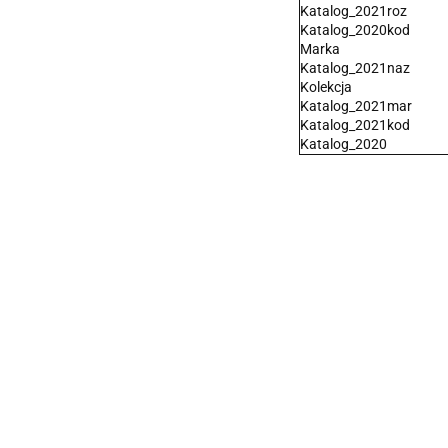
Katalog_2021roz
Katalog_2020kod
Marka
Katalog_2021naz
Kolekcja
Katalog_2021mar
Katalog_2021kod
Katalog_2020