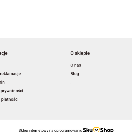
3L
acje
O sklepie
A4 Tech
a
O nas
 reklamacje
Blog
min
.
 prywatności
 płatności
Adiva
Sklep internetowy na oprogramowaniu