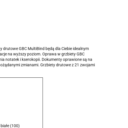
ety drutowe GBC MultiBind będą dla Ciebie idealnym
ntacje na wyższy poziom. Oprawa w grzbiety GBC
nia notatek i kserokopii. Dokumenty oprawione są na
iepożądanymi zmianami. Grzbiety drutowe z 21 zwojami
białe (100)