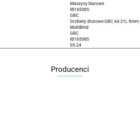
Maszyny biurowe
IB165085
GBC
Grzbiety drutowe GBC A4 21L 6mm b
MultiBind
GBC
IB165085
05.24
Producenci
2x3