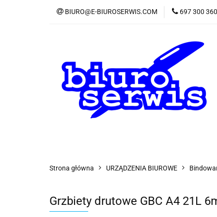
BIURO@E-BIUROSERWIS.COM
697 300 36
KA
Wszystkie kategorie
KATE
Strona główna
URZĄDZENIA BIUROWE
Bindowa
Grzbiety drutowe GBC A4 21L 6m