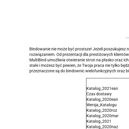
Bindowanie nie może być prostsze! Jeżeli poszukujesz na
rozwiązaniem. Od prezentacji dla prestiżowych klientó
MultiBind umożliwia otwieranie stron na płasko oraz ic
stałe i możesz być pewien, że Twoja praca nie tylko bę
przeznaczone są do bindownic wielofunkcyjnych oraz b
Katalog_2021ean
Czas dostawy
Katalog_2020ean
Wersja_Katalogu
Katalog_2020roz
Katalog_2020mar
Katalog_2021
Katalog_2020naz