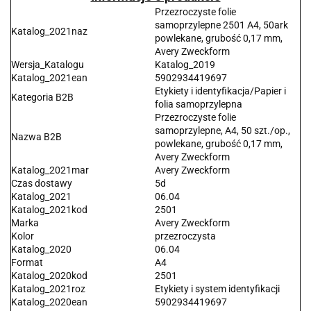
Przezroczyste folie
samoprzylepne 2501 A4, 50ark
Katalog_2021naz
powlekane, grubość 0,17 mm,
Avery Zweckform
Wersja_Katalogu
Katalog_2019
Katalog_2021ean
5902934419697
Etykiety i identyfikacja/Papier i
Kategoria B2B
folia samoprzylepna
Przezroczyste folie
samoprzylepne, A4, 50 szt./op.,
Nazwa B2B
powlekane, grubość 0,17 mm,
Avery Zweckform
Katalog_2021mar
Avery Zweckform
Czas dostawy
5d
Katalog_2021
06.04
Katalog_2021kod
2501
Marka
Avery Zweckform
Kolor
przezroczysta
Katalog_2020
06.04
Format
A4
Katalog_2020kod
2501
Katalog_2021roz
Etykiety i system identyfikacji
Katalog_2020ean
5902934419697