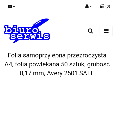
(
0
)
Zaloguj się
Zarejestruj się
Dodaj zgłoszenie
Zgody cookies
Folia samoprzylepna przezroczysta
A4, folia powlekana 50 sztuk, grubość
0,17 mm, Avery 2501 SALE