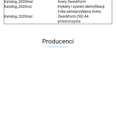
Katalog_2020mar
Avery Zweckform
Katalog_2020roz
Etykiety i system identyfikacji
Folia samoprzylepna Avery
Katalog_2020naz
Zweckform (50) A4
przezroczysta
Producenci
2x3
3L