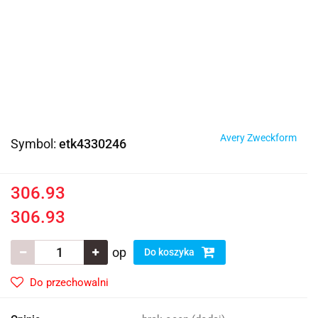
Avery Zweckform
Symbol:
etk4330246
306.93
306.93
op
Do koszyka
Do przechowalni