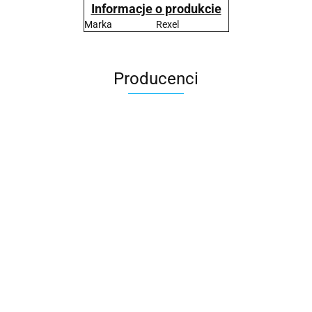
Informacje o produkcie
Marka
Rexel
Producenci
2x3
3L