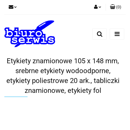
(
0
)
Zaloguj się
Zarejestruj się
Dodaj zgłoszenie
Zgody cookies
Etykiety znamionowe 105 x 148 mm,
srebrne etykiety wodoodporne,
etykiety poliestrowe 20 ark., tabliczki
znamionowe, etykiety fol