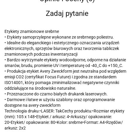
Zadaj pytanie
Etykiety znamionowe srebrne
• Etykiety samoprzylepne wykonane ze srebrnego poliestru.
• Idealne do eleganckiego i estetycznego oznaczania urządzeń
elektronicznych, sprzętów biurowych oraz tworzenia tabliczek
znamionowych podczas inwentaryzacji
• Bardzo wytrzymałe etykiety wodoodporne, odporne na działanie
smarów, brudu, promienie UV i temperaturę od -40_C do +150_C.
• Produkcja etykiet Avery Zweckform jest neutralna pod względem
emisji CO2 (certyfikat Focus Future) i zgodna ze standardem
ISO14001, który pomaga zminimalizować negatywne czynniki
oddziałujące na środowisko naturalne.
• Przeznaczone do czarno białych drukarek laserowych.
• Darmowe i łatwe w użyciu szablony oraz oprogramowanie
dostępne na avery-zweckform
Technologia druku:•LASER: TakCechy produktu:•Rozmiar etykiety
(mm): 105 x 148•Etykiet / arkusz: 4•Arkuszy/ opakowanie:
20•Etykiet/ opakowanie: 80•Kolor: srebrne•Format: A4•Rzędów/
arkusz: 2x2