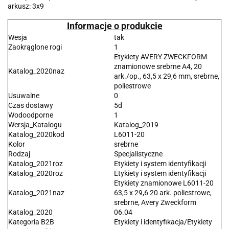
arkusz: 3x9
Informacje o produkcie
Wesja
tak
Zaokrąglone rogi
1
Etykiety AVERY ZWECKFORM
znamionowe srebrne A4, 20
Katalog_2020naz
ark./op., 63,5 x 29,6 mm, srebrne,
poliestrowe
Usuwalne
0
Czas dostawy
5d
Wodoodporne
1
Wersja_Katalogu
Katalog_2019
Katalog_2020kod
L6011-20
Kolor
srebrne
Rodzaj
Specjalistyczne
Katalog_2021roz
Etykiety i system identyfikacji
Katalog_2020roz
Etykiety i system identyfikacji
Etykiety znamionowe L6011-20
Katalog_2021naz
63,5 x 29,6 20 ark. poliestrowe,
srebrne, Avery Zweckform
Katalog_2020
06.04
Kategoria B2B
Etykiety i identyfikacja/Etykiety