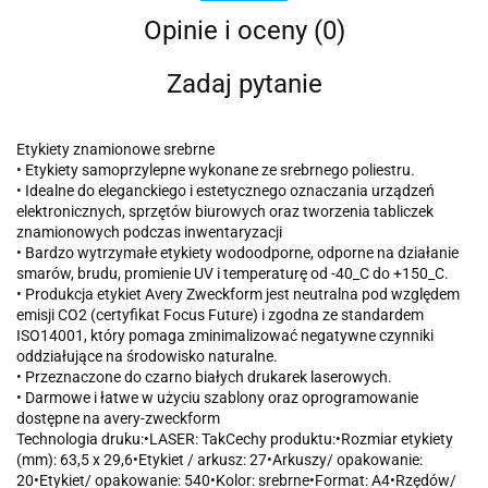
Opinie i oceny (0)
Zadaj pytanie
Etykiety znamionowe srebrne
• Etykiety samoprzylepne wykonane ze srebrnego poliestru.
• Idealne do eleganckiego i estetycznego oznaczania urządzeń
elektronicznych, sprzętów biurowych oraz tworzenia tabliczek
znamionowych podczas inwentaryzacji
• Bardzo wytrzymałe etykiety wodoodporne, odporne na działanie
smarów, brudu, promienie UV i temperaturę od -40_C do +150_C.
• Produkcja etykiet Avery Zweckform jest neutralna pod względem
emisji CO2 (certyfikat Focus Future) i zgodna ze standardem
ISO14001, który pomaga zminimalizować negatywne czynniki
oddziałujące na środowisko naturalne.
• Przeznaczone do czarno białych drukarek laserowych.
• Darmowe i łatwe w użyciu szablony oraz oprogramowanie
dostępne na avery-zweckform
Technologia druku:•LASER: TakCechy produktu:•Rozmiar etykiety
(mm): 63,5 x 29,6•Etykiet / arkusz: 27•Arkuszy/ opakowanie:
20•Etykiet/ opakowanie: 540•Kolor: srebrne•Format: A4•Rzędów/