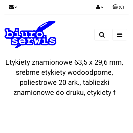
(
0
)
Zaloguj się
Zarejestruj się
Dodaj zgłoszenie
Zgody cookies
Etykiety znamionowe 63,5 x 29,6 mm,
srebrne etykiety wodoodporne,
poliestrowe 20 ark., tabliczki
znamionowe do druku, etykiety f