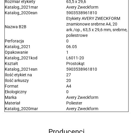
Rozmiar etykiety
63,5 x 29,6
Katalog_2021mar
Avery Zweckform
Katalog_2020ean
5903538961810
Etykiety AVERY ZWECKFORM
znamionowe srebrne A4, 20
Nazwa B2B
ark./op., 63,5 x 29,6 mm, srebrne,
poliestrowe
Perforacja
0
Katalog_2021
06.05
Opakowanie
1
Katalog_2021kod
L6011-20
Kształt
Prostokąt
Katalog_2021ean
5903538961810
Ilość etykiet na
27
Ilość arkuszy
20
Format
A4
Ekologiczny
0
Marka
Avery Zweckform
Materiał
Poliester
Katalog_2020mar
Avery Zweckform
Producenci