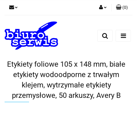
(
0
)
Zaloguj się
Zarejestruj się
Dodaj zgłoszenie
Zgody cookies
Etykiety foliowe 105 x 148 mm, białe
etykiety wodoodporne z trwałym
klejem, wytrzymałe etykiety
przemysłowe, 50 arkuszy, Avery B