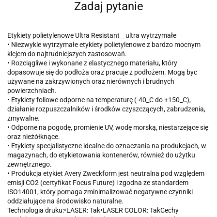
Zadaj pytanie
Etykiety polietylenowe Ultra Resistant _ ultra wytrzymałe
• Niezwykle wytrzymałe etykiety polietylenowe z bardzo mocnym
klejem do najtrudniejszych zastosowań.
• Rozciągliwe i wykonane z elastycznego materiału, który
dopasowuje się do podłoża oraz pracuje z podłożem. Mogą byc
używane na zakrzywionych oraz nierównych i brudnych
powierzchniach.
• Etykiety foliowe odporne na temperaturę (-40_C do +150_C),
działanie rozpuszczalników i środków czyszczących, zabrudzenia,
zmywalne.
• Odporne na pogodę, promienie UV, wodę morską, niestarzejące się
oraz nieżółknące.
• Etykiety specjalistyczne idealne do oznaczania na produkcjach, w
magazynach, do etykietowania kontenerów, również do użytku
zewnętrznego.
• Produkcja etykiet Avery Zweckform jest neutralna pod względem
emisji CO2 (certyfikat Focus Future) i zgodna ze standardem
ISO14001, który pomaga zminimalizować negatywne czynniki
oddziałujące na środowisko naturalne.
Technologia druku:•LASER: Tak•LASER COLOR: TakCechy