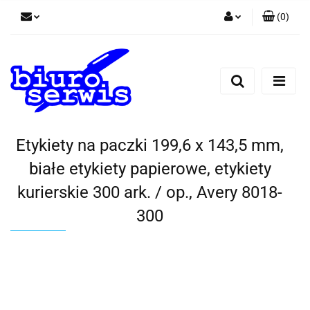
(
0
)
Zaloguj się
Zarejestruj się
Dodaj zgłoszenie
Zgody cookies
Etykiety na paczki 199,6 x 143,5 mm,
białe etykiety papierowe, etykiety
kurierskie 300 ark. / op., Avery 8018-
300