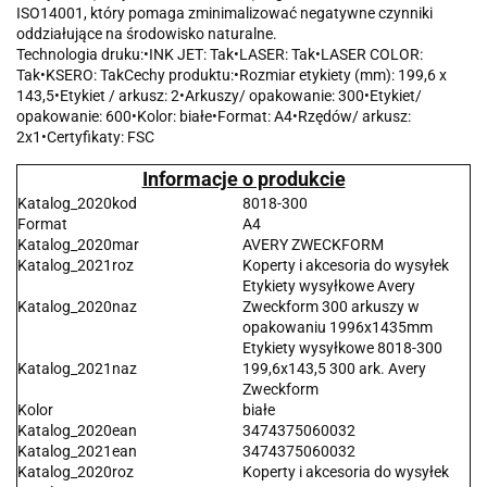
ISO14001, który pomaga zminimalizować negatywne czynniki
oddziałujące na środowisko naturalne.
Technologia druku:•INK JET: Tak•LASER: Tak•LASER COLOR:
Tak•KSERO: TakCechy produktu:•Rozmiar etykiety (mm): 199,6 x
143,5•Etykiet / arkusz: 2•Arkuszy/ opakowanie: 300•Etykiet/
opakowanie: 600•Kolor: białe•Format: A4•Rzędów/ arkusz:
2x1•Certyfikaty: FSC
Informacje o produkcie
Katalog_2020kod
8018-300
Format
A4
Katalog_2020mar
AVERY ZWECKFORM
Katalog_2021roz
Koperty i akcesoria do wysyłek
Etykiety wysyłkowe Avery
Katalog_2020naz
Zweckform 300 arkuszy w
opakowaniu 1996x1435mm
Etykiety wysyłkowe 8018-300
Katalog_2021naz
199,6x143,5 300 ark. Avery
Zweckform
Kolor
białe
Katalog_2020ean
3474375060032
Katalog_2021ean
3474375060032
Katalog_2020roz
Koperty i akcesoria do wysyłek