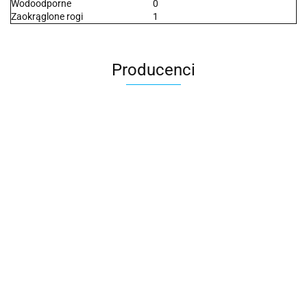
Wodoodporne
0
Zaokrąglone rogi
1
Producenci
2x3
3L