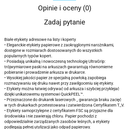
Opinie i oceny (0)
Zadaj pytanie
Białe etykiety adresowe na listy i koperty
• Eleganckie etykiety papierowe z zaokrąglonymi narożnikami,
dostępne w rozmiarach dostosowanych do wszystkich
popularnych typów kopert.
• Posiadają unikalną i nowoczesną technologię UltraGrip:
trójwymiarowe paski na arkuszach gwarantują równomierne
pobieranie i prowadzenie arkusza w drukarce.
• Wysokiej jakości papier ze specjalną powłoką zapobiega
rozmazywaniu się druku nawet przy zawilgoceniu się etykiety.
• Etykiety można łatwiej odrywać od arkusza i szybciej przyklejać
dzięki unikatowemu systemowi QuickPEEL™.
• Przeznaczone do drukarek laserowych _ gwarancja braku zacięć
w tych drukarkach przetestowana i zatwierdzona Certyfikatem T_V.
• Etykiety samoprzylepne z certyfikatem FSC są przyjazne dla
środowiska i nie zawierają chloru. Papier pochodzi z
odpowiedzialnie zarządzanych zasobów leśnych, a etykiety
podlegają pełnej utylizacji jako odpad papierowy.