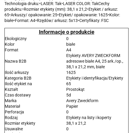
Technologia druku:•LASER: Tak•LASER COLOR: TakCechy
produktu:•Rozmiar etykiety (mm): 38,1 x 21,2•Etykiet / arkusz:
65•Arkuszy/ opakowanie: 25•Etykiet/ opakowanie: 1625•Kolor:
białe•Format: A4•Rzędów/ arkusz: 5x13•Certyfikaty: FSC
Informacje o produkcie
Ekologiczny
0
Kolor
białe
Format
A4
Etykiety AVERY ZWECKFORM
Nazwa B2B
adresowe białe A4, 25 ark./op.,
38,1 x 21,2 mm, białe
Ilość arkuszy
1625
Kategoria B2B
Etykiety i identyfikacja/Etykiety
Ilość etykiet na
65
Kształt
Prostokąt
Czas dostawy
5d
Marka
Avery Zweckform
Materiał
Papier
Perforacja
0
Rodzaj
Etykiety na listy i koperty
Rozmiar etykiety
38,1 x 21,2
Usuwalne
0