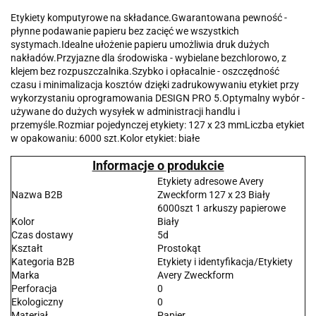
Etykiety komputyrowe na składance.Gwarantowana pewność -
płynne podawanie papieru bez zacięć we wszystkich
systymach.Idealne ułożenie papieru umożliwia druk dużych
nakładów.Przyjazne dla środowiska - wybielane bezchlorowo, z
klejem bez rozpuszczalnika.Szybko i opłacalnie - oszczędność
czasu i minimalizacja kosztów dzięki zadrukowywaniu etykiet przy
wykorzystaniu oprogramowania DESIGN PRO 5.Optymalny wybór -
używane do dużych wysyłek w administracji handlu i
przemyśle.Rozmiar pojedynczej etykiety: 127 x 23 mmLiczba etykiet
w opakowaniu: 6000 szt.Kolor etykiet: białe
Informacje o produkcie
Etykiety adresowe Avery
Nazwa B2B
Zweckform 127 x 23 Biały
6000szt 1 arkuszy papierowe
Kolor
Biały
Czas dostawy
5d
Kształt
Prostokąt
Kategoria B2B
Etykiety i identyfikacja/Etykiety
Marka
Avery Zweckform
Perforacja
0
Ekologiczny
0
Materiał
Papier