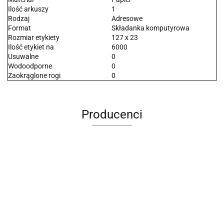
Ilość arkuszy
1
Rodzaj
Adresowe
Format
Składanka komputyrowa
Rozmiar etykiety
127 x 23
Ilość etykiet na
6000
Usuwalne
0
Wodoodporne
0
Zaokrąglone rogi
0
Producenci
2x3