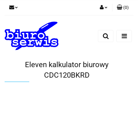
(
0
)
Zaloguj się
Zarejestruj się
Dodaj zgłoszenie
Zgody cookies
Eleven kalkulator biurowy
CDC120BKRD