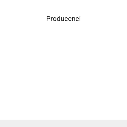
Producenci
2x3
3L