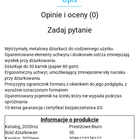
Opinie i oceny (0)
Zadaj pytanie
Wytrzymały, metalowy dziurkacz do codziennego użytku.
Opatentowane elementy uchwytu i doskonałe ostrza zmniejszają
wysiłek przy dziurkowaniu.
Dziurkuje do 30 kartek (papier 80 gsm)
Ergonomiczny uchwyt, umożliwiający zmniejszenie siły nacisku
przy dziurkowaniu
Precyzyjny ogranicznik formatu z okienkiem do jego podglądu, z
wyraźnie oznaczonym formatem
Opatentowany pojemnik na ścinki, który nie wypada podczas
opróżniania
10-letnia gwarancja i certyfikat bezpieczeństwa GS
Informacje o produkcie
Katalog_2020roz
Prestiżowe Biuro
Ilość dziurkowan
30
Katalog_2020ean
3086123278127