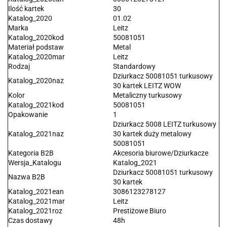
Ilość kartek
30
Katalog_2020
01.02
Marka
Leitz
Katalog_2020kod
50081051
Materiał podstaw
Metal
Katalog_2020mar
Leitz
Rodzaj
Standardowy
Dziurkacz 50081051 turkusowy
Katalog_2020naz
30 kartek LEITZ WOW
Kolor
Metaliczny turkusowy
Katalog_2021kod
50081051
Opakowanie
1
Dziurkacz 5008 LEITZ turkusowy
Katalog_2021naz
30 kartek duży metalowy
50081051
Kategoria B2B
Akcesoria biurowe/Dziurkacze
Wersja_Katalogu
Katalog_2021
Dziurkacz 50081051 turkusowy
Nazwa B2B
30 kartek
Katalog_2021ean
3086123278127
Katalog_2021mar
Leitz
Katalog_2021roz
Prestiżowe Biuro
Czas dostawy
48h