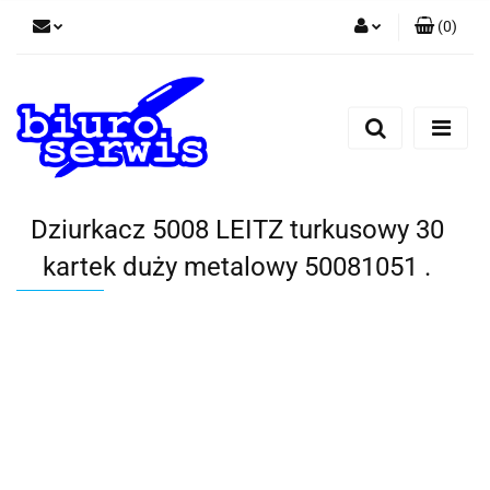
(
0
)
Zaloguj się
Zarejestruj się
Dodaj zgłoszenie
Zgody cookies
Dziurkacz 5008 LEITZ turkusowy 30
kartek duży metalowy 50081051 .