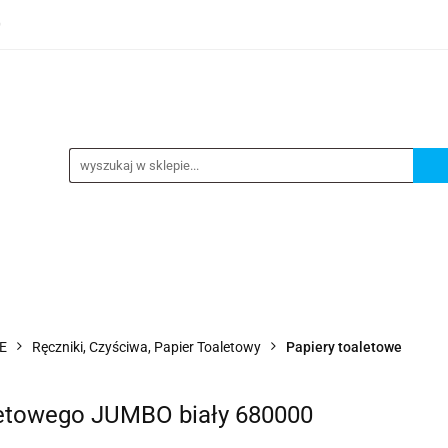
0
TEGORIE
NOWOŚCI
KONTAKT
BESTSELLERY
GORIE
NOWOŚCI
KONTAKT
BESTSELLERY
E
Ręczniki, Czyściwa, Papier Toaletowy
Papiery toaletowe
letowego JUMBO biały 680000