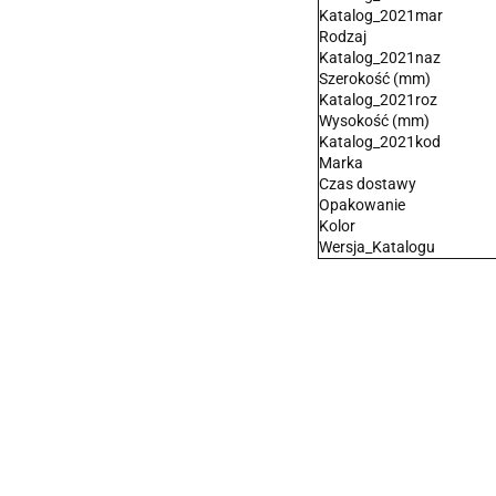
Katalog_2021mar
Rodzaj
Katalog_2021naz
Szerokość (mm)
Katalog_2021roz
Wysokość (mm)
Katalog_2021kod
Marka
Czas dostawy
Opakowanie
Kolor
Wersja_Katalogu