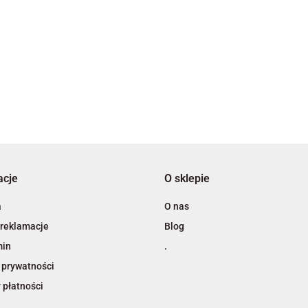
3L
acje
O sklepie
A4 Tech
a
O nas
 reklamacje
Blog
min
.
 prywatności
 płatności
Adiva