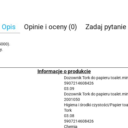
Opis
Opinie i oceny (0)
Zadaj pytanie
5000).
y.
Informacje o produkcie
Dozownik Tork do papieru toalet.min
5907214608426
03.09
Dozownik Tork do papieru toalet.min
2001050
Higiena i środki czystości/Papier to
Tork
03.08
5907214608426
Chemia