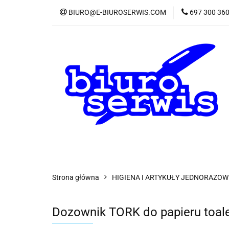
BIURO@E-BIUROSERWIS.COM
697 300 36
KA
Wszystkie kategorie
KATE
Strona główna
HIGIENA I ARTYKUŁY JEDNORAZOW
Dozownik TORK do papieru toa