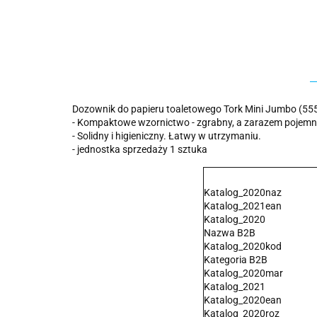
Dozownik do papieru toaletowego Tork Mini Jumbo (55
- Kompaktowe wzornictwo - zgrabny, a zarazem pojemn
- Solidny i higieniczny. Łatwy w utrzymaniu.
- jednostka sprzedaży 1 sztuka
Katalog_2020naz
Katalog_2021ean
Katalog_2020
Nazwa B2B
Katalog_2020kod
Kategoria B2B
Katalog_2020mar
Katalog_2021
Katalog_2020ean
Katalog_2020roz