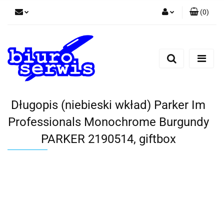
(
0
)
Zaloguj się
Zarejestruj się
Dodaj zgłoszenie
Zgody cookies
Długopis (niebieski wkład) Parker Im
Professionals Monochrome Burgundy
PARKER 2190514, giftbox