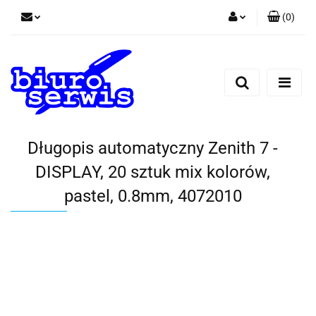
(
0
)
Zaloguj się
Zarejestruj się
Dodaj zgłoszenie
Zgody cookies
Długopis automatyczny Zenith 7 -
DISPLAY, 20 sztuk mix kolorów,
pastel, 0.8mm, 4072010