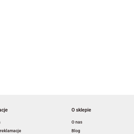
2x3
3L
acje
O sklepie
A4 Tech
a
O nas
 reklamacje
Blog