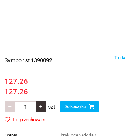
Trodat
Symbol:
st 1390092
127.26
127.26
szt.
Do koszyka
Do przechowalni
Opinie
brak ocen
(dodaj)