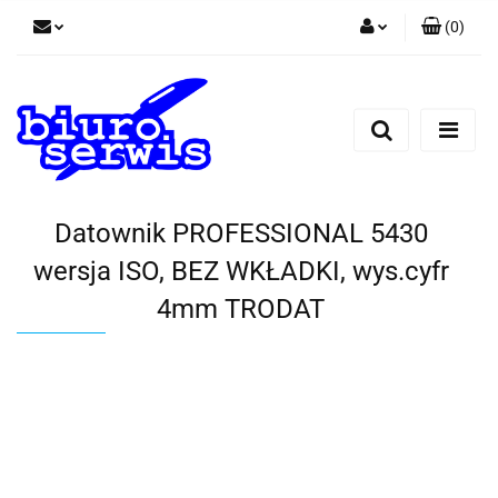
(
0
)
Zaloguj się
Zarejestruj się
Dodaj zgłoszenie
Zgody cookies
Datownik PROFESSIONAL 5430
wersja ISO, BEZ WKŁADKI, wys.cyfr
4mm TRODAT