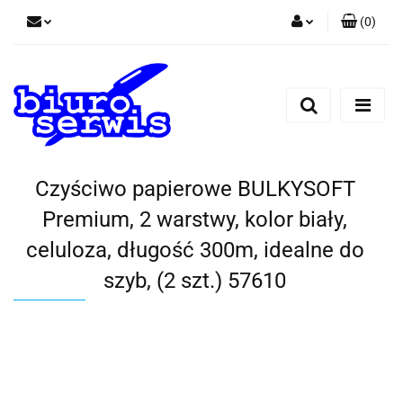
(
0
)
Zaloguj się
Zarejestruj się
Dodaj zgłoszenie
Zgody cookies
Czyściwo papierowe BULKYSOFT
Premium, 2 warstwy, kolor biały,
celuloza, długość 300m, idealne do
szyb, (2 szt.) 57610