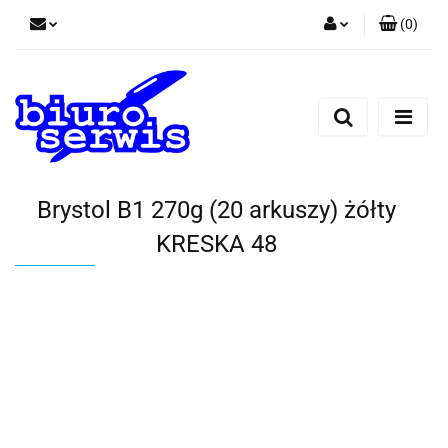
(
0
)
Zaloguj się
Zarejestruj się
Dodaj zgłoszenie
Zgody cookies
Brystol B1 270g (20 arkuszy) żółty
KRESKA 48