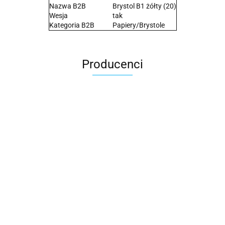
Nazwa B2B
Brystol B1 żółty (20)
Wesja
tak
Kategoria B2B
Papiery/Brystole
Producenci
2x3
3L