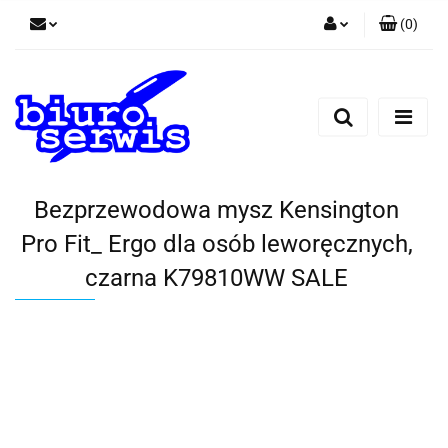
(
0
)
Zaloguj się
Zarejestruj się
Dodaj zgłoszenie
Zgody cookies
Bezprzewodowa mysz Kensington
Pro Fit_ Ergo dla osób leworęcznych,
czarna K79810WW SALE