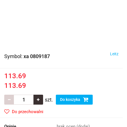
Leitz
Symbol:
xa 0809187
113.69
113.69
szt.
Do koszyka
Do przechowalni
Opinie
brak ocen
(dodaj)