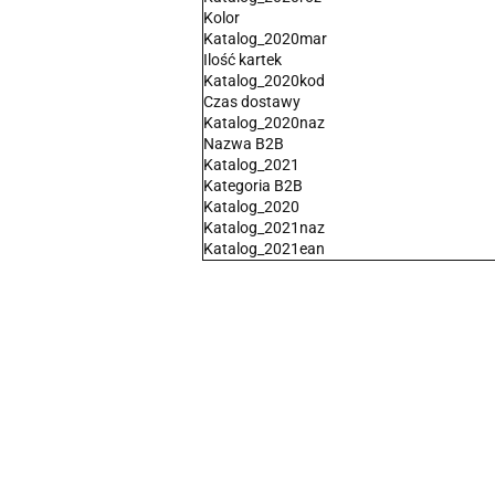
Kolor
Katalog_2020mar
Ilość kartek
Katalog_2020kod
Czas dostawy
Katalog_2020naz
Nazwa B2B
Katalog_2021
Kategoria B2B
Katalog_2020
Katalog_2021naz
Katalog_2021ean