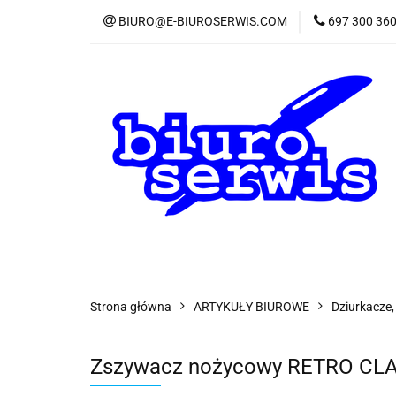
BIURO@E-BIUROSERWIS.COM
697 300 36
KA
Wszystkie kategorie
KATE
Strona główna
ARTYKUŁY BIUROWE
Dziurkacze,
Zszywacz nożycowy RETRO CLAS