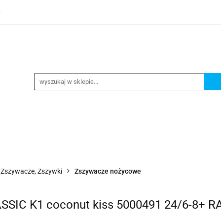
0
TEGORIE
NOWOŚCI
KONTAKT
BESTSELLERY
GORIE
NOWOŚCI
KONTAKT
BESTSELLERY
 Zszywacze, Zszywki
Zszywacze nożycowe
SIC K1 coconut kiss 5000491 24/6-8+ R