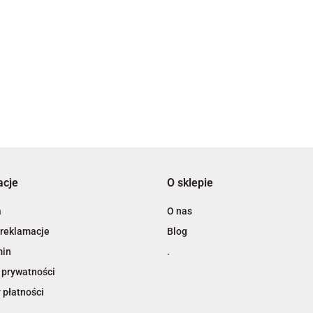
3L
acje
O sklepie
A4 Tech
a
O nas
 reklamacje
Blog
min
.
 prywatności
 płatności
Adiva