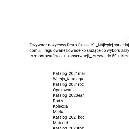
Zszywacz nożycowy Retro Classic K1_Najlepiej sprzedaj
domu.__regulowane kowadełko służące do wyboru zszyw
rozmontować w celu konserwacji__zszywa do 50 kartek 
Katalog_2021mar
Wersja_Katalogu
Katalog_2021roz
Opakowanie
Katalog_2020ean
Rodzaj
Kolekcja
Marka
Katalog_2021kod
Materiał
Katalog_2020roz