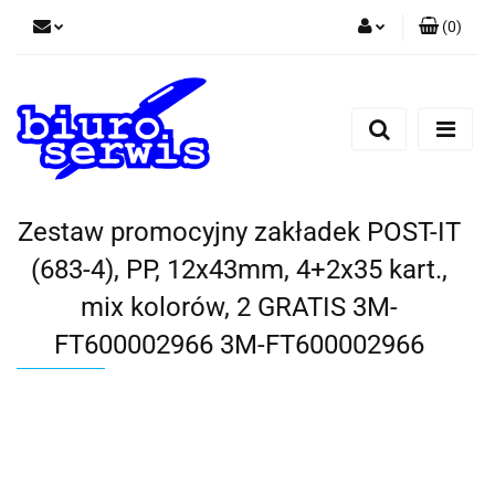
(
0
)
Zaloguj się
Zarejestruj się
Dodaj zgłoszenie
Zgody cookies
Zestaw promocyjny zakładek POST-IT
(683-4), PP, 12x43mm, 4+2x35 kart.,
mix kolorów, 2 GRATIS 3M-
FT600002966 3M-FT600002966