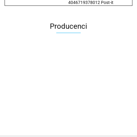
4046719378012 Post-it
Producenci
2x3
3L